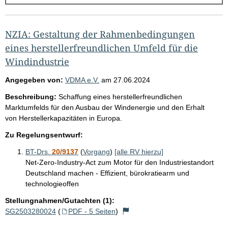
g
e
b
NZIA: Gestaltung der Rahmenbedingungen
n
eines herstellerfreundlichen Umfeld für die
i
Windindustrie
s
Angegeben von:
VDMA e.V.
am
27.06.2024
s
Beschreibung:
Schaffung eines herstellerfreundlichen
e
Marktumfelds für den Ausbau der Windenergie und den Erhalt
p
von Herstellerkapazitäten in Europa.
r
Zu Regelungsentwurf:
o
BT-Drs.
20/9137
(
Vorgang
)
[alle RV hierzu]
S
Net-Zero-Industry-Act zum Motor für den Industriestandort
e
Deutschland machen - Effizient, bürokratiearm und
technologieoffen
i
Stellungnahmen/Gutachten (1):
t
SG2503280024
(
PDF - 5 Seiten
)
e