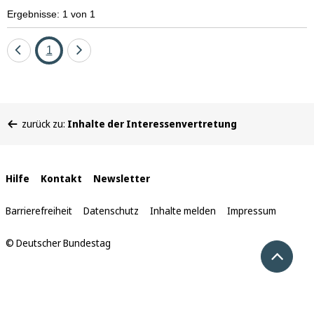
Ergebnisse: 1 von 1
Eine
Seite
Eine
1
Seite
Seite
zurück
vor
Sie
zurück zu:
Inhalte der Interessenvertretung
befinden
sich
hier:
Interne
Hilfe
Kontakt
Newsletter
Links
Barrierefreiheit
Datenschutz
Inhalte melden
Impressum
© Deutscher Bundestag
Nach 