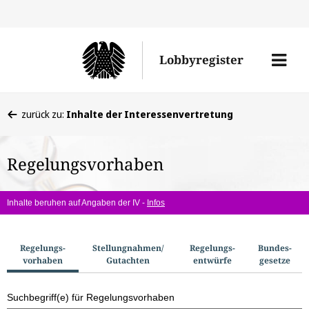
Direkt
Direk
zu
zum
Men
Lobbyregister
den
Inhal
öffne
Sucherge
Sie
zurück zu:
Inhalte der Interessenvertretung
befinden
sich
Regelungsvorhaben
hier:
Inhalte beruhen auf Angaben der IV -
Infos
S
Regelungs­
Stellungnahmen/​
Regelungs­
Bundes­
vorhaben
Gutachten
entwürfe
gesetze
u
c
Suchbegriff(e) für Regelungsvorhaben