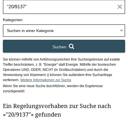
h
E
b
o
i
Kategorien
x
n
Suchen in
einer Kategorie
g
Suchen
a
Sie können mithilfe von Anführungszeichen Ihre Suchergebnisse auf exakte
b
Treffer beschränken, z. B. "Energie" statt Energie.
Mithilfe der booleschen
Operatoren UND, ODER, NICHT (in Großbuchstaben) und durch die
e
Verwendung von Klammern () können Sie außerdem Ihre Suchanfrage
verfeinern.
Weitere Informationen zur Suche
.
Wenn Sie eine neue Suche durchführen, werden die Ergebnisse
n
zurückgesetzt.
i
Ein Regelungsvorhaben zur Suche nach
m
»"20/9137"« gefunden
F