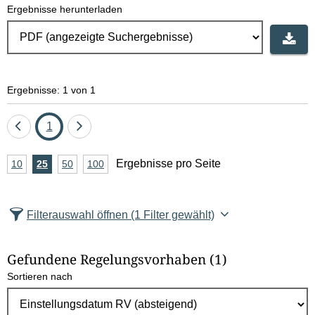
Ergebnisse herunterladen
e
l
d
Ergebnisse: 1 von 1
l
ö
Eine
Seite
Eine
1
Seite
Seite
s
A
Ergebnisse pro Seite
10
Ergebnisse
25
Ergebnisse
50
Ergebnisse
100
Ergebnisse
zurück
vor
c
n
pro
pro
pro
pro
Seite
Seite
Seite
Seite
z
h
Filterauswahl öffnen
(1 Filter gewählt)
a
e
h
Gefundene Regelungsvorhaben
(1)
l
n
Sortieren nach
E
r