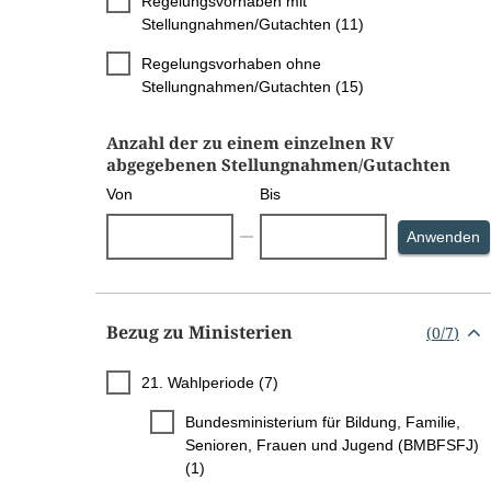
Regelungsvorhaben mit
Stellungnahmen/Gutachten (11)
Regelungsvorhaben ohne
Stellungnahmen/Gutachten (15)
Anzahl der zu einem einzelnen RV
abgegebenen Stellungnahmen/Gutachten
Von
Bis
S
Anwenden
Bezug zu Ministerien
(
0
/
7
)
21. Wahlperiode (7)
Bundesministerium für Bildung, Familie,
Senioren, Frauen und Jugend (BMBFSFJ)
(1)