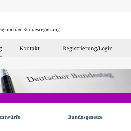
Direkt
Direkt
zu
zum
ag und der Bundesregierung
den
Inhalt
Suchergeb
ausgewählt
g
Kontakt
Registrierung/Login
­entwürfe
Bundes­gesetze