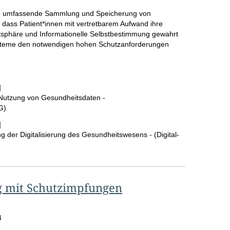
ne umfassende Sammlung und Speicherung von
, dass Patient*innen mit vertretbarem Aufwand ihre
tsphäre und Informationelle Selbstbestimmung gewahrt
Systeme den notwendigen hohen Schutzanforderungen
]
 Nutzung von Gesundheitsdaten -
G)
men/Gutachten
]
 der Digitalisierung des Gesundheitswesens - (Digital-
g mit Schutzimpfungen
4