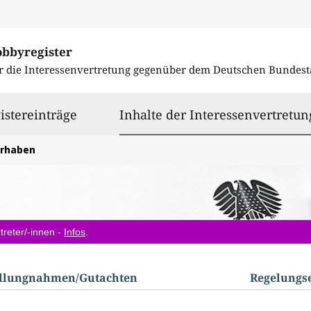
obbyregister
r die Interessenvertretung gegenüber dem
Deutschen Bundest
istereinträge
Inhalte der Interessenvertretun
orhaben
treter/-innen -
Infos
.
ellungnahmen/​Gutachten
Regelungs