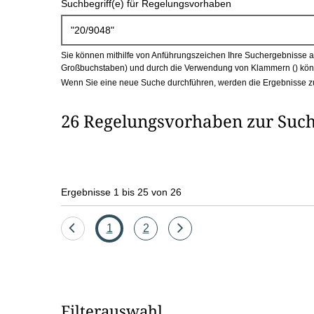
Suchbegriff(e) für Regelungsvorhaben
c
h
Sie können mithilfe von Anführungszeichen Ihre Suchergebnisse auf
b
Großbuchstaben) und durch die Verwendung von Klammern () könn
Wenn Sie eine neue Suche durchführen, werden die Ergebnisse z
o
26 Regelungsvorhaben zur Such
x
Ergebnisse 1 bis 25 von 26
Eine
Seite
Seite
Eine
1
2
Seite
Seite
zurück
vor
Filterauswahl