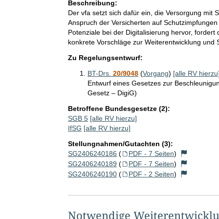
Beschreibung:
Der vfa setzt sich dafür ein, die Versorgung mi
Anspruch der Versicherten auf Schutzimpfungen 
Potenziale bei der Digitalisierung hervor, forde
konkrete Vorschläge zur Weiterentwicklung und 
Zu Regelungsentwurf:
BT-Drs.
20/9048
(
Vorgang
)
[alle RV hierzu
Entwurf eines Gesetzes zur Beschleunigung
Gesetz – DigiG)
Betroffene Bundesgesetze (2):
SGB 5
[alle RV hierzu]
IfSG
[alle RV hierzu]
Stellungnahmen/Gutachten (3):
SG2406240186
(
PDF - 7 Seiten
)
SG2406240189
(
PDF - 7 Seiten
)
SG2406240190
(
PDF - 2 Seiten
)
Notwendige Weiterentwicklu