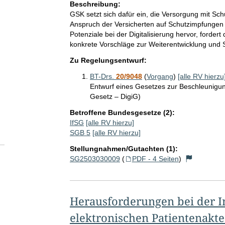
Beschreibung:
GSK setzt sich dafür ein, die Versorgung mit Sc
Anspruch der Versicherten auf Schutzimpfungen
Potenziale bei der Digitalisierung hervor, forde
konkrete Vorschläge zur Weiterentwicklung und 
Zu Regelungsentwurf:
BT-Drs.
20/9048
(
Vorgang
)
[alle RV hierzu
Entwurf eines Gesetzes zur Beschleunigung
Gesetz – DigiG)
Betroffene Bundesgesetze (2):
IfSG
[alle RV hierzu]
SGB 5
[alle RV hierzu]
Stellungnahmen/Gutachten (1):
SG2503030009
(
PDF - 4 Seiten
)
Herausforderungen bei der 
elektronischen Patientenakte