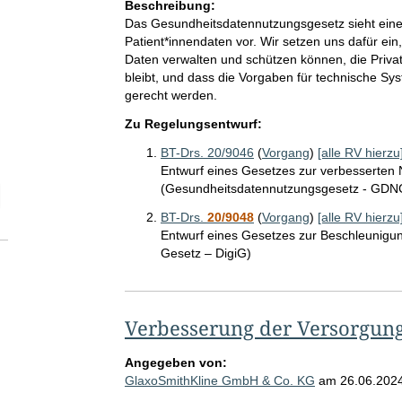
Beschreibung:
Das Gesundheitsdatennutzungsgesetz sieht ei
Patient*innendaten vor. Wir setzen uns dafür ein
Daten verwalten und schützen können, die Priva
bleibt, und dass die Vorgaben für technische 
gerecht werden.
Zu Regelungsentwurf:
BT-Drs. 20/9046
(
Vorgang
)
[alle RV hierzu
Entwurf eines Gesetzes zur verbesserten
(Gesundheitsdatennutzungsgesetz - GDN
elektion Anzahl der zu einem einzelnen RV abgegebenen Stellungnah
BT-Drs.
20/9048
(
Vorgang
)
[alle RV hierzu
Entwurf eines Gesetzes zur Beschleunigung
Gesetz – DigiG)
Verbesserung der Versorgun
Angegeben von:
GlaxoSmithKline GmbH & Co. KG
am
26.06.202