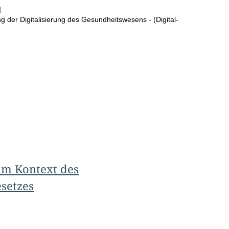
]
o
 der Digitalisierung des Gesundheitswesens - (Digital-
S
e
i
t
e
m Kontext des
setzes