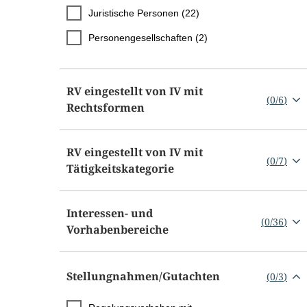
Juristische Personen (22)
Personengesellschaften (2)
RV eingestellt von IV mit
(
0
/
6
)
Rechtsformen
RV eingestellt von IV mit
(
0
/
7
)
Tätigkeitskategorie
Interessen- und
(
0
/
36
)
Vorhabenbereiche
Stellungnahmen/​Gutachten
(
0
/
3
)