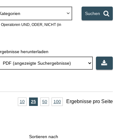
Kategorien
Suchen
en Operatoren UND, ODER, NICHT (in
rgebnisse herunterladen
A
Ergebnisse pro Seite
10
Ergebnisse
25
Ergebnisse
50
Ergebnisse
100
Ergebnisse
pro
pro
pro
pro
n
Seite
Seite
Seite
Seite
z
a
Sortieren nach