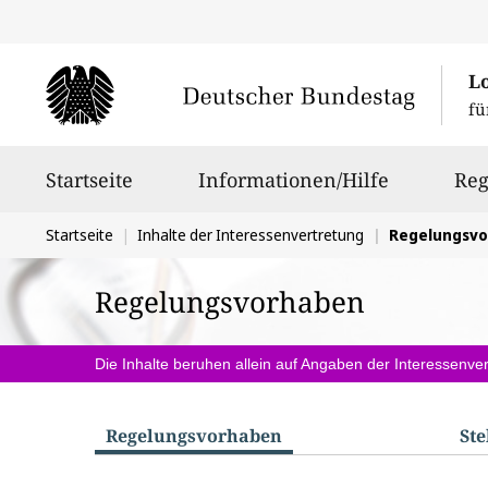
L
fü
Hauptnavigation
Startseite
Informationen/Hilfe
Reg
Sie
Startseite
Inhalte der Interessenvertretung
Regelungsv
befinden
Regelungsvorhaben
sich
hier:
Die Inhalte beruhen allein auf Angaben der Interessenver
Regelungs­vorhaben
St
S
u