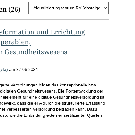
h
en
(26)
l
E
nsformation und Errichtung
r
operablen,
g
len Gesundheitswesens
e
b
(vfa)
am
27.06.2024
n
i
erte Verordnungen bilden das konzeptionelle bzw.
s
digitalen Gesundheitswesens. Die Fortentwicklung der
nelelement für eine digitale Gesundheitsversorgung ist
s
gewirkt, dass die ePA durch die strukturierte Erfassung
iner verbesserten Versorgung beitragen kann. Dazu
e
o, wie die Einbindung externer zertifizierter Quellen
p
r