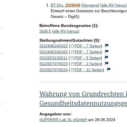
BT-Drs.
20/9048
(
Vorgang
)
[alle RV hierzu
Entwurf eines Gesetzes zur Beschleunigung
Gesetz – DigiG)
Betroffene Bundesgesetze (1):
SGB 5
[alle RV hierzu]
Stellungnahmen/Gutachten (5):
SG2406240162
(
PDF - 7 Seiten
)
SG2406240165
(
PDF - 7 Seiten
)
SG2603130011
(
PDF - 3 Seiten
)
SG2607070023
(
PDF - 2 Seiten
)
SG2607070024
(
PDF - 11 Seiten
)
Wahrung von Grundrechten i
Gesundheitsdatennutzungsge
Angegeben von:
SUPERRR Lab SL gGmbH
am
28.06.2024