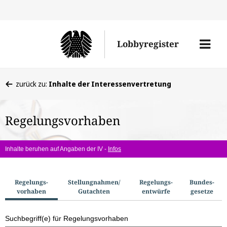
Direkt
Direk
zu
zum
Men
Lobbyregister
den
Inhal
öffne
Sucherge
Sie
zurück zu:
Inhalte der Interessenvertretung
befinden
sich
Regelungsvorhaben
hier:
Inhalte beruhen auf Angaben der IV -
Infos
S
Regelungs­
Stellungnahmen/​
Regelungs­
Bundes­
vorhaben
Gutachten
entwürfe
gesetze
u
c
Suchbegriff(e) für Regelungsvorhaben