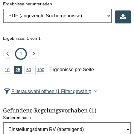
Ergebnisse herunterladen
Ergebnisse: 1 von 1
Eine
Seite
Eine
1
Seite
Seite
A
Ergebnisse pro Seite
10
Ergebnisse
25
Ergebnisse
50
Ergebnisse
100
Ergebnisse
zurück
vor
n
pro
pro
pro
pro
Seite
Seite
Seite
Seite
z
Filterauswahl öffnen
(1 Filter gewählt)
a
h
Gefundene Regelungsvorhaben
(1)
l
Sortieren nach
E
r