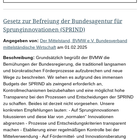
g
e
b
Gesetz zur Befreiung der Bundesagentur für
n
Sprunginnovationen (SPRIND)
i
Angegeben von:
Der Mittelstand, BVMW e.V. Bundesverband
s
mittelständische Wirtschaft
am
01.02.2025
s
Beschreibung:
Grundsätzlich begrüßt der BVMW die
e
Bemühungen der Bundesregierung, die traditionell langsamen
und bürokratischen Förderprozesse aufzubrechen und neue
p
Wege zu beschreiten. Wir sehen es aufgrund des immensen
r
Budgets der SPRIND als zwingend erforderlich an,
o
Kontrollmechanismen beizubehalten und eine möglichst hohe
Transparenz bei den Prozessen und Entscheidungen der SPRIND
S
zu schaffen. Beides ist derzeit nicht vorgesehen. Unsere
e
konkreten Empfehlungen lauten: - Auf Sprunginnovationen
i
fokussieren und diese klar von „normalen“ Innovationen
abgrenzen - Prozesse und Entscheidungskriterien transparent
t
machen - Etablierung einer regelmäßigen Kontrolle bei der
e
Mittelverwendung - Auf Fördermittel- und Innovationsberatung