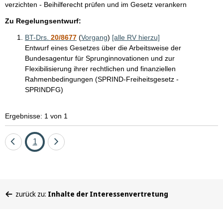
verzichten - Beihilferecht prüfen und im Gesetz verankern
Zu Regelungsentwurf:
BT-Drs.
20/8677
(
Vorgang
)
[alle RV hierzu]
Entwurf eines Gesetzes über die Arbeitsweise der
Bundesagentur für Sprunginnovationen und zur
Flexibilisierung ihrer rechtlichen und finanziellen
Rahmenbedingungen (SPRIND-Freiheitsgesetz -
SPRINDFG)
Ergebnisse: 1 von 1
Eine
Seite
Eine
1
Seite
Seite
zurück
vor
Sie
zurück zu:
Inhalte der Interessenvertretung
befinden
sich