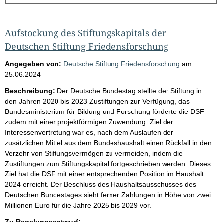
g
e
b
Aufstockung des Stiftungskapitals der
n
Deutschen Stiftung Friedensforschung
i
Angegeben von:
Deutsche Stiftung Friedensforschung
am
s
25.06.2024
s
Beschreibung:
Der Deutsche Bundestag stellte der Stiftung in
e
den Jahren 2020 bis 2023 Zustiftungen zur Verfügung, das
Bundesministerium für Bildung und Forschung förderte die DSF
p
zudem mit einer projektförmigen Zuwendung. Ziel der
r
Interessenvertretung war es, nach dem Auslaufen der
o
zusätzlichen Mittel aus dem Bundeshaushalt einen Rückfall in den
Verzehr von Stiftungsvermögen zu vermeiden, indem die
S
Zustiftungen zum Stiftungskapital fortgeschrieben werden. Dieses
e
Ziel hat die DSF mit einer entsprechenden Position im Haushalt
i
2024 erreicht. Der Beschluss des Haushaltsausschusses des
Deutschen Bundestages sieht ferner Zahlungen in Höhe von zwei
t
Millionen Euro für die Jahre 2025 bis 2029 vor.
e
Zu Regelungsentwurf: