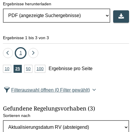
Ergebnisse herunterladen
Ergebnisse 1 bis 3 von 3
Eine
Seite
Eine
1
Seite
Seite
A
Ergebnisse pro Seite
10
Ergebnisse
25
Ergebnisse
50
Ergebnisse
100
Ergebnisse
zurück
vor
n
pro
pro
pro
pro
Seite
Seite
Seite
Seite
z
Filterauswahl öffnen
(0 Filter gewählt)
a
h
Gefundene Regelungsvorhaben
(3)
l
Sortieren nach
E
r