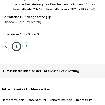
über die Feststellung des Bundeshaushaltsplans für das
Haushaltsjahr 2024 - (Haushaltsgesetz 2024 - HG 2024)
Betroffene Bundesgesetze (1):
FlusAAGV
[alle RV hierzu]
Ergebnisse 1 bis 3 von 3
Eine
Seite
Eine
1
Seite
Seite
zurück
vor
Sie
zurück zu:
Inhalte der Interessenvertretung
befinden
sich
hier:
Interne
Hilfe
Kontakt
Newsletter
Links
Barrierefreiheit
Datenschutz
Inhalte melden
Impressum