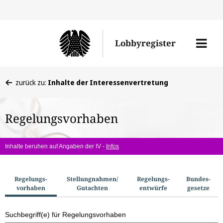
Direkt
Direk
zu
zum
Men
Lobbyregister
den
Inhal
öffne
Sucherge
Sie
zurück zu:
Inhalte der Interessenvertretung
befinden
sich
Regelungsvorhaben
hier:
Inhalte beruhen auf Angaben der IV -
Infos
S
Regelungs­
Stellungnahmen/​
Regelungs­
Bundes­
vorhaben
Gutachten
entwürfe
gesetze
u
c
Suchbegriff(e) für Regelungsvorhaben