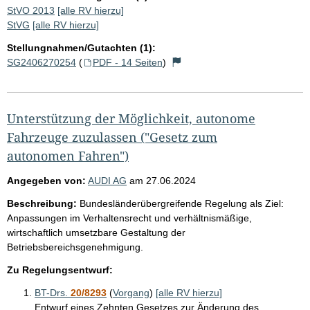
StVO 2013
[alle RV hierzu]
StVG
[alle RV hierzu]
Stellungnahmen/Gutachten (1):
SG2406270254
(
PDF - 14 Seiten
)
Unterstützung der Möglichkeit, autonome
Fahrzeuge zuzulassen ("Gesetz zum
autonomen Fahren")
Angegeben von:
AUDI AG
am
27.06.2024
Beschreibung:
Bundesländerübergreifende Regelung als Ziel:
Anpassungen im Verhaltensrecht und verhältnismäßige,
wirtschaftlich umsetzbare Gestaltung der
Betriebsbereichsgenehmigung.
Zu Regelungsentwurf:
BT-Drs.
20/8293
(
Vorgang
)
[alle RV hierzu]
Entwurf eines Zehnten Gesetzes zur Änderung des