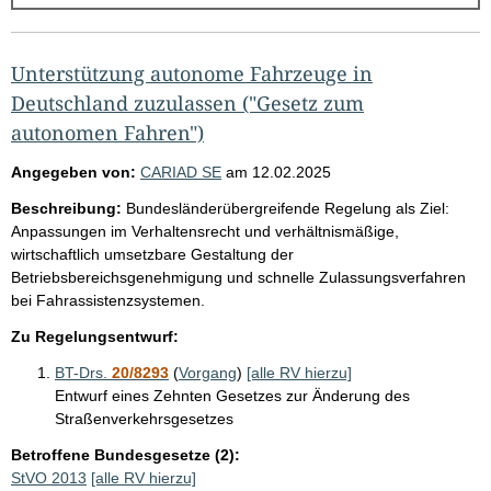
g
e
b
Unterstützung autonome Fahrzeuge in
n
Deutschland zuzulassen ("Gesetz zum
i
autonomen Fahren")
s
Angegeben von:
CARIAD SE
am
12.02.2025
s
Beschreibung:
Bundesländerübergreifende Regelung als Ziel:
e
Anpassungen im Verhaltensrecht und verhältnismäßige,
p
wirtschaftlich umsetzbare Gestaltung der
Betriebsbereichsgenehmigung und schnelle Zulassungsverfahren
r
bei Fahrassistenzsystemen.
o
Zu Regelungsentwurf:
S
e
BT-Drs.
20/8293
(
Vorgang
)
[alle RV hierzu]
Entwurf eines Zehnten Gesetzes zur Änderung des
i
Straßenverkehrsgesetzes
t
Betroffene Bundesgesetze (2):
e
StVO 2013
[alle RV hierzu]