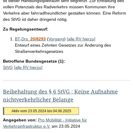
ist dieser Handlungsspielraum sehr begrenzt. Zur Entfaltung des
vollen Potenzials des Radverkehrs müssen Kommunen ihre
Verkehre aber fahrradfreundlicher gestalten können. Eine Reform
des StVG ist daher dringend nötig.
Zu Regelungsentwurf:
BT-Drs.
20/8293
(
Vorgang
)
[alle RV hierzu]
Entwurf eines Zehnten Gesetzes zur Änderung des
Straßenverkehrsgesetzes
Betroffene Bundesgesetze (1):
StVG
[alle RV hierzu]
Beibehaltung des § 6 StVG ; Keine Aufnahme
nichtverkehrlicher Belange
Aktiv vom 23.05.2024 bis 04.06.2025
Angegeben von:
Pro Mobilität - Initiative für
Verkehrsinfrastruktur e.V.
am
23.05.2024