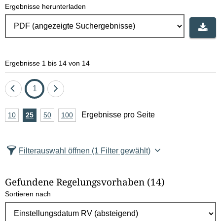
Ergebnisse herunterladen
Ergebnisse 1 bis 14 von 14
Eine
Seite
Eine
1
Seite
Seite
A
Ergebnisse pro Seite
10
Ergebnisse
25
Ergebnisse
50
Ergebnisse
100
Ergebnisse
zurück
vor
n
pro
pro
pro
pro
Seite
Seite
Seite
Seite
z
Filterauswahl öffnen
(1 Filter gewählt)
a
h
Gefundene Regelungsvorhaben
(14)
l
Sortieren nach
E
r