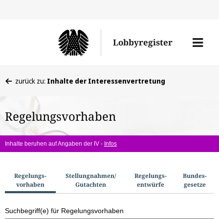
Direkt
Direk
zu
zum
Men
Lobbyregister
den
Inhal
öffne
Sucherge
Sie
zurück zu:
Inhalte der Interessenvertretung
befinden
sich
Regelungsvorhaben
hier:
Inhalte beruhen auf Angaben der IV -
Infos
S
Regelungs­
Stellungnahmen/​
Regelungs­
Bundes­
vorhaben
Gutachten
entwürfe
gesetze
u
c
Suchbegriff(e) für Regelungsvorhaben