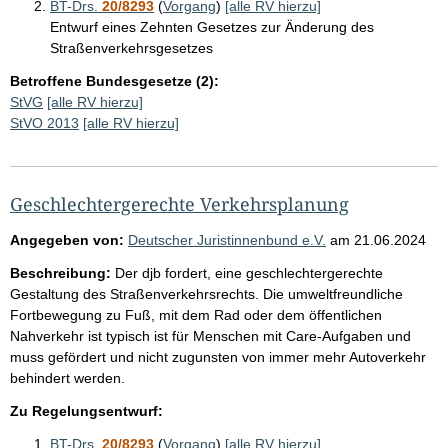
BT-Drs.
20/8293
(
Vorgang
)
[alle RV hierzu]
Entwurf eines Zehnten Gesetzes zur Änderung des
Straßenverkehrsgesetzes
Betroffene Bundesgesetze (2):
StVG
[alle RV hierzu]
StVO 2013
[alle RV hierzu]
Geschlechtergerechte Verkehrsplanung
Angegeben von:
Deutscher Juristinnenbund e.V.
am
21.06.2024
Beschreibung:
Der djb fordert, eine geschlechtergerechte
Gestaltung des Straßenverkehrsrechts. Die umweltfreundliche
Fortbewegung zu Fuß, mit dem Rad oder dem öffentlichen
Nahverkehr ist typisch ist für Menschen mit Care-Aufgaben und
muss gefördert und nicht zugunsten von immer mehr Autoverkehr
behindert werden.
Zu Regelungsentwurf:
BT-Drs.
20/8293
(
Vorgang
)
[alle RV hierzu]