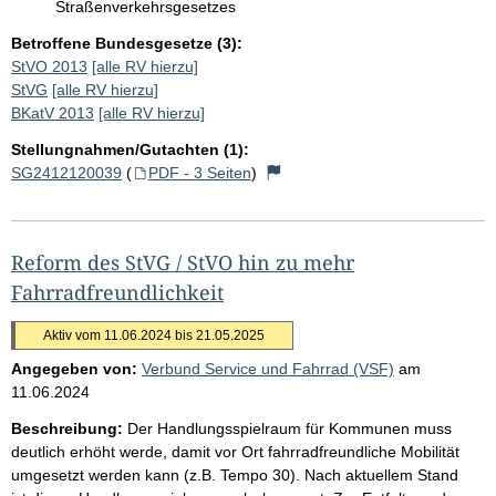
Straßenverkehrsgesetzes
Betroffene Bundesgesetze (3):
StVO 2013
[alle RV hierzu]
StVG
[alle RV hierzu]
BKatV 2013
[alle RV hierzu]
Stellungnahmen/Gutachten (1):
SG2412120039
(
PDF - 3 Seiten
)
Reform des StVG / StVO hin zu mehr
Fahrradfreundlichkeit
Aktiv vom 11.06.2024 bis 21.05.2025
Angegeben von:
Verbund Service und Fahrrad (VSF)
am
11.06.2024
Beschreibung:
Der Handlungsspielraum für Kommunen muss
deutlich erhöht werde, damit vor Ort fahrradfreundliche Mobilität
umgesetzt werden kann (z.B. Tempo 30). Nach aktuellem Stand