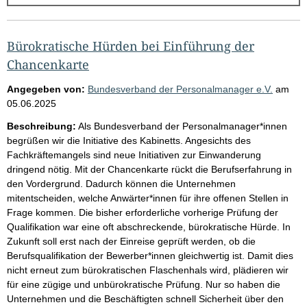
g
e
b
Bürokratische Hürden bei Einführung der
n
Chancenkarte
i
Angegeben von:
Bundesverband der Personalmanager e.V.
am
s
05.06.2025
s
Beschreibung:
Als Bundesverband der Personalmanager*innen
e
begrüßen wir die Initiative des Kabinetts. Angesichts des
Fachkräftemangels sind neue Initiativen zur Einwanderung
p
dringend nötig. Mit der Chancenkarte rückt die Berufserfahrung in
r
den Vordergrund. Dadurch können die Unternehmen
o
mitentscheiden, welche Anwärter*innen für ihre offenen Stellen in
Frage kommen. Die bisher erforderliche vorherige Prüfung der
S
Qualifikation war eine oft abschreckende, bürokratische Hürde. In
e
Zukunft soll erst nach der Einreise geprüft werden, ob die
i
Berufsqualifikation der Bewerber*innen gleichwertig ist. Damit dies
nicht erneut zum bürokratischen Flaschenhals wird, plädieren wir
t
für eine zügige und unbürokratische Prüfung. Nur so haben die
e
Unternehmen und die Beschäftigten schnell Sicherheit über den