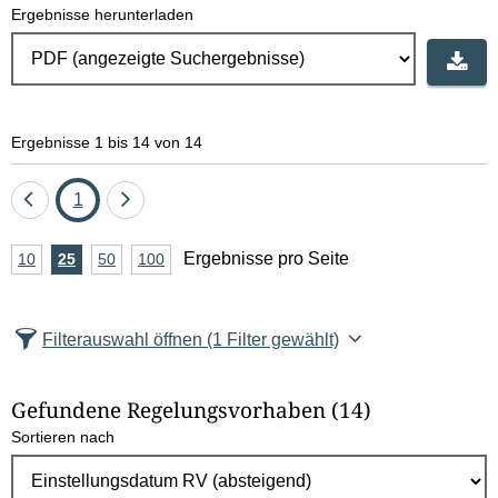
Ergebnisse herunterladen
Ergebnisse 1 bis 14 von 14
Eine
Seite
Eine
1
Seite
Seite
A
Ergebnisse pro Seite
10
Ergebnisse
25
Ergebnisse
50
Ergebnisse
100
Ergebnisse
zurück
vor
n
pro
pro
pro
pro
Seite
Seite
Seite
Seite
z
Filterauswahl öffnen
(1 Filter gewählt)
a
h
Gefundene Regelungsvorhaben
(14)
l
Sortieren nach
E
r