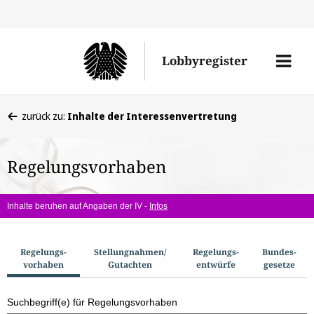
Direkt
Direk
zu
zum
Men
Lobbyregister
den
Inhal
öffne
Sucherge
Sie
zurück zu:
Inhalte der Interessenvertretung
befinden
sich
Regelungsvorhaben
hier:
Inhalte beruhen auf Angaben der IV -
Infos
S
Regelungs­
Stellungnahmen/​
Regelungs­
Bundes­
vorhaben
Gutachten
entwürfe
gesetze
u
c
Suchbegriff(e) für Regelungsvorhaben