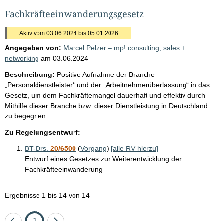
Fachkräfteeinwanderungsgesetz
Aktiv vom 03.06.2024 bis 05.01.2026
Angegeben von:
Marcel Pelzer – mp! consulting, sales +
networking
am
03.06.2024
Beschreibung:
Positive Aufnahme der Branche
„Personaldienstleister“ und der „Arbeitnehmerüberlassung“ in das
Gesetz, um dem Fachkräftemangel dauerhaft und effektiv durch
Mithilfe dieser Branche bzw. dieser Dienstleistung in Deutschland
zu begegnen.
Zu Regelungsentwurf:
BT-Drs.
20/6500
(
Vorgang
)
[alle RV hierzu]
Entwurf eines Gesetzes zur Weiterentwicklung der
Fachkräfteeinwanderung
Ergebnisse 1 bis 14 von 14
Eine
Seite
Eine
1