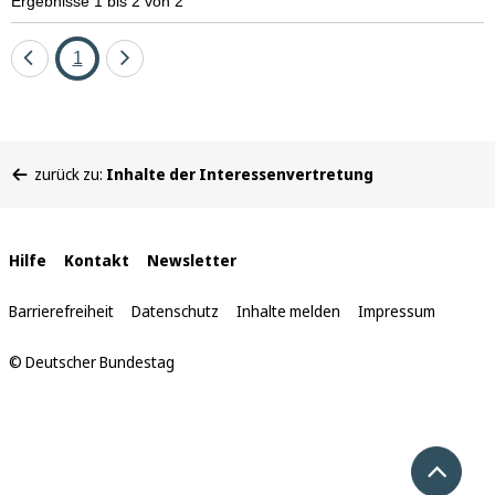
Ergebnisse 1 bis 2 von 2
Eine
Seite
Eine
1
Seite
Seite
zurück
vor
Sie
zurück zu:
Inhalte der Interessenvertretung
befinden
sich
hier:
Interne
Hilfe
Kontakt
Newsletter
Links
Barrierefreiheit
Datenschutz
Inhalte melden
Impressum
© Deutscher Bundestag
Nach 