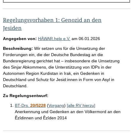
g
e
b
Regelungsvorhaben 1: Genozid an den
n
Jesiden
i
Angegeben von:
HÁWAR.help e.V.
am
06.01.2026
s
Beschreibung:
Wir setzen uns für die Umsetzung der
s
Forderungen ein, die der Deutsche Bundestag an die
e
Bundesregierung gerichtet hat – insbesondere die Umsetzung
des Sinjar Abkommens, die Unterstützung von IDPs in der
p
Autonomen Region Kurdistan in Irak, ein Gedenken in
r
Deutschland und Schutz für Jesid:innen in Form von Asyl in
o
Deutschland.
S
Zu Regelungsentwurf:
e
BT-Drs.
20/5228
(
Vorgang
)
[alle RV hierzu]
i
Anerkennung und Gedenken an den Völkermord an den
t
Êzîdinnen und Êzîden 2014
e