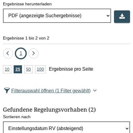
Ergebnisse herunterladen
Ergebnisse 1 bis 2 von 2
Eine
Seite
Eine
1
Seite
Seite
A
Ergebnisse pro Seite
10
Ergebnisse
25
Ergebnisse
50
Ergebnisse
100
Ergebnisse
zurück
vor
n
pro
pro
pro
pro
Seite
Seite
Seite
Seite
z
Filterauswahl öffnen
(1 Filter gewählt)
a
h
Gefundene Regelungsvorhaben
(2)
l
Sortieren nach
E
r