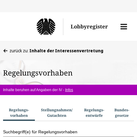
Direkt
Direk
zu
zum
Men
Lobbyregister
den
Inhal
öffne
Sucherge
Sie
zurück zu:
Inhalte der Interessenvertretung
befinden
sich
Regelungsvorhaben
hier:
Inhalte beruhen auf Angaben der IV -
Infos
S
Regelungs­
Stellungnahmen/​
Regelungs­
Bundes­
vorhaben
Gutachten
entwürfe
gesetze
u
c
Suchbegriff(e) für Regelungsvorhaben