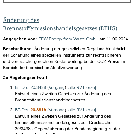
g
e
b
Änderung des
n
Brennstoffemissionshandelsgesetzes (BEHG)
i
Angegeben von:
EEW Energy from Waste GmbH
am
11.06.2024
s
Beschreibung:
Änderung der gesetzlichen Regelung hinsichtlich
s
der Schaffung eines speziellen Instruments zur rechtssicheren
e
und verursachergerechten Kostenweitergabe der CO2-Preise im
Bereich der thermischen Abfallverwertung
p
r
Zu Regelungsentwurf:
o
BT-Drs. 20/3438
(
Vorgang
)
[alle RV hierzu]
S
Entwurf eines Zweiten Gesetzes zur Änderung des
Brennstoffemissionshandelsgesetzes
e
BT-Drs.
20/3819
(
Vorgang
)
[alle RV hierzu]
i
Entwurf eines Zweiten Gesetzes zur Änderung des
t
Brennstoffemissionshandelsgesetzes - Drucksache
e
20/3438 - Gegenäußerung der Bundesregierung zu der