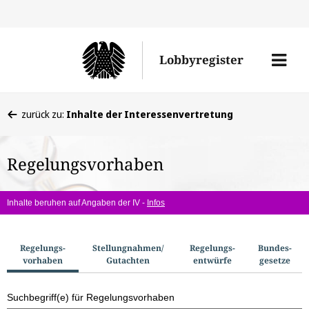
Direkt
Direk
zu
zum
Men
Lobbyregister
den
Inhal
öffne
Sucherge
Sie
zurück zu:
Inhalte der Interessenvertretung
befinden
sich
Regelungsvorhaben
hier:
Inhalte beruhen auf Angaben der IV -
Infos
S
Regelungs­
Stellungnahmen/​
Regelungs­
Bundes­
vorhaben
Gutachten
entwürfe
gesetze
u
c
Suchbegriff(e) für Regelungsvorhaben