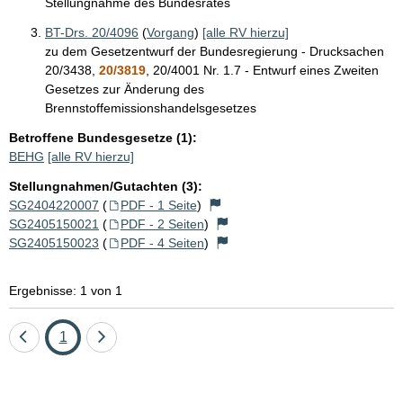
Stellungnahme des Bundesrates
BT-Drs. 20/4096
(
Vorgang
)
[alle RV hierzu]
zu dem Gesetzentwurf der Bundesregierung - Drucksachen
20/3438,
20/3819
, 20/4001 Nr. 1.7 - Entwurf eines Zweiten
Gesetzes zur Änderung des
Brennstoffemissionshandelsgesetzes
Betroffene Bundesgesetze (1):
BEHG
[alle RV hierzu]
Stellungnahmen/Gutachten (3):
SG2404220007
(
PDF - 1 Seite
)
SG2405150021
(
PDF - 2 Seiten
)
SG2405150023
(
PDF - 4 Seiten
)
Ergebnisse: 1 von 1
Eine
Seite
Eine
1
Seite
Seite
zurück
vor