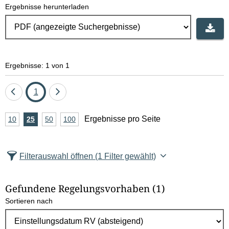
Ergebnisse herunterladen
Ergebnisse: 1 von 1
Eine
Seite
Eine
1
Seite
Seite
A
Ergebnisse pro Seite
10
Ergebnisse
25
Ergebnisse
50
Ergebnisse
100
Ergebnisse
zurück
vor
n
pro
pro
pro
pro
Seite
Seite
Seite
Seite
z
Filterauswahl öffnen
(1 Filter gewählt)
a
h
Gefundene Regelungsvorhaben
(1)
l
Sortieren nach
E
r