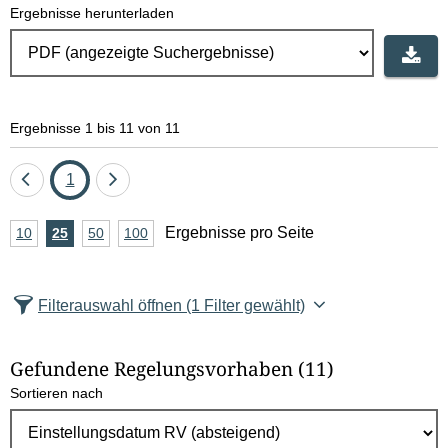
Ergebnisse herunterladen
Ergebnisse 1 bis 11 von 11
Eine
Seite
Eine
1
Seite
Seite
A
Ergebnisse pro Seite
10
Ergebnisse
25
Ergebnisse
50
Ergebnisse
100
Ergebnisse
zurück
vor
n
pro
pro
pro
pro
Seite
Seite
Seite
Seite
z
Filterauswahl öffnen
(1 Filter gewählt)
a
h
Gefundene Regelungsvorhaben
(11)
l
Sortieren nach
E
r