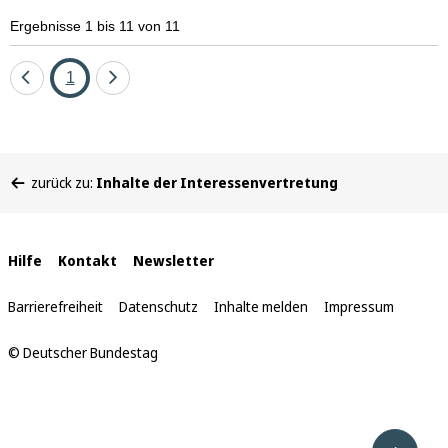
Ergebnisse 1 bis 11 von 11
Eine
Seite
Eine
1
Seite
Seite
zurück
vor
Sie
zurück zu:
Inhalte der Interessenvertretung
befinden
sich
hier:
Interne
Hilfe
Kontakt
Newsletter
Links
Barrierefreiheit
Datenschutz
Inhalte melden
Impressum
© Deutscher Bundestag