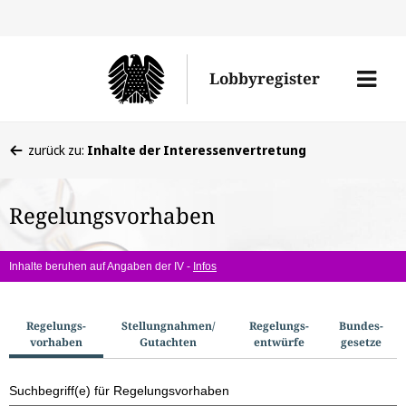
Direkt
Direk
zu
zum
Men
Lobbyregister
den
Inhal
öffne
Sucherge
Sie
zurück zu:
Inhalte der Interessenvertretung
befinden
sich
Regelungsvorhaben
hier:
Inhalte beruhen auf Angaben der IV -
Infos
S
Regelungs­
Stellungnahmen/​
Regelungs­
Bundes­
vorhaben
Gutachten
entwürfe
gesetze
u
c
Suchbegriff(e) für Regelungsvorhaben