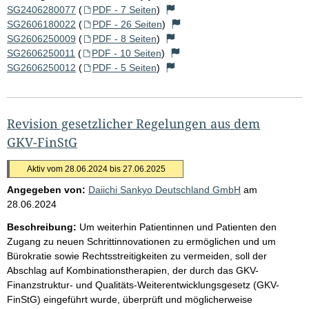
SG2406280077
(
PDF - 7 Seiten
)
SG2606180022
(
PDF - 26 Seiten
)
SG2606250009
(
PDF - 8 Seiten
)
SG2606250011
(
PDF - 10 Seiten
)
SG2606250012
(
PDF - 5 Seiten
)
Revision gesetzlicher Regelungen aus dem
GKV-FinStG
Aktiv vom 28.06.2024 bis 27.06.2025
Angegeben von:
Daiichi Sankyo Deutschland GmbH
am
28.06.2024
Beschreibung:
Um weiterhin Patientinnen und Patienten den
Zugang zu neuen Schrittinnovationen zu ermöglichen und um
Bürokratie sowie Rechtsstreitigkeiten zu vermeiden, soll der
Abschlag auf Kombinationstherapien, der durch das GKV-
Finanzstruktur- und Qualitäts-Weiterentwicklungsgesetz (GKV-
FinStG) eingeführt wurde, überprüft und möglicherweise