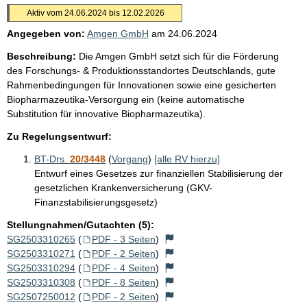
Aktiv vom 24.06.2024 bis 12.02.2026
Angegeben von:
Amgen GmbH
am
24.06.2024
Beschreibung:
Die Amgen GmbH setzt sich für die Förderung
des Forschungs- & Produktionsstandortes Deutschlands, gute
Rahmenbedingungen für Innovationen sowie eine gesicherten
Biopharmazeutika-Versorgung ein (keine automatische
Substitution für innovative Biopharmazeutika).
Zu Regelungsentwurf:
BT-Drs.
20/3448
(
Vorgang
)
[alle RV hierzu]
Entwurf eines Gesetzes zur finanziellen Stabilisierung der
gesetzlichen Krankenversicherung (GKV-
Finanzstabilisierungsgesetz)
Stellungnahmen/Gutachten (5):
SG2503310265
(
PDF - 3 Seiten
)
SG2503310271
(
PDF - 2 Seiten
)
SG2503310294
(
PDF - 4 Seiten
)
SG2503310308
(
PDF - 8 Seiten
)
SG2507250012
(
PDF - 2 Seiten
)