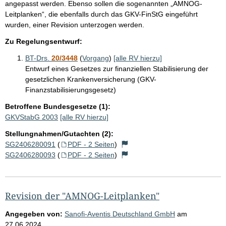
angepasst werden. Ebenso sollen die sogenannten „AMNOG-
Leitplanken“, die ebenfalls durch das GKV-FinStG eingeführt
wurden, einer Revision unterzogen werden.
Zu Regelungsentwurf:
BT-Drs.
20/3448
(
Vorgang
)
[alle RV hierzu]
Entwurf eines Gesetzes zur finanziellen Stabilisierung der
gesetzlichen Krankenversicherung (GKV-
Finanzstabilisierungsgesetz)
Betroffene Bundesgesetze (1):
GKVStabG 2003
[alle RV hierzu]
Stellungnahmen/Gutachten (2):
SG2406280091
(
PDF - 2 Seiten
)
SG2406280093
(
PDF - 2 Seiten
)
Revision der "AMNOG-Leitplanken"
Angegeben von:
Sanofi-Aventis Deutschland GmbH
am
27.06.2024