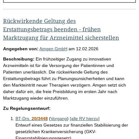
g
e
b
Rückwirkende Geltung des
n
Erstattungsbetrags beenden - frühen
i
Marktzugang für Arzneimittel sicherstellen
s
Angegeben von:
Amgen GmbH
am
12.02.2026
s
Beschreibung:
Ein frühzeitiger Zugang zu innovativen
e
Arzneimitteln ist für die Versorgung der Patientinnen und
p
Patienten unerlässlich. Die rückwirkende Geltung des
Erstattungsbetrags führt zu Planungsunsicherheiten und kann
r
den Markteintritt neuer Therapien verzögern. Amgen setzt sich
o
daher dafür ein, die freie Preisbildung im ersten Jahr nach
S
Marktzugang wieder einzuführen.
e
Zu Regelungsentwurf:
i
BT-Drs.
20/3448
(
Vorgang
)
[alle RV hierzu]
t
Entwurf eines Gesetzes zur finanziellen Stabilisierung der
e
gesetzlichen Krankenversicherung (GKV-
Finanzstabilisierungsgesetz)