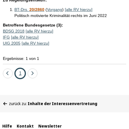
BT-Drs.
20/2860
(
Vorgang
)
[alle RV hierzu]
Politisch motivierte Kriminalität-rechts im Juni 2022
Betroffene Bundesgesetze (3):
BDSG 2018
[alle RV hierzu]
IFG
[alle RV hierzu]
UIG 2005
[alle RV hierzu]
Ergebnisse: 1 von 1
Eine
Seite
Eine
1
Seite
Seite
zurück
vor
Sie
zurück zu:
Inhalte der Interessenvertretung
befinden
sich
hier:
Interne
Hilfe
Kontakt
Newsletter