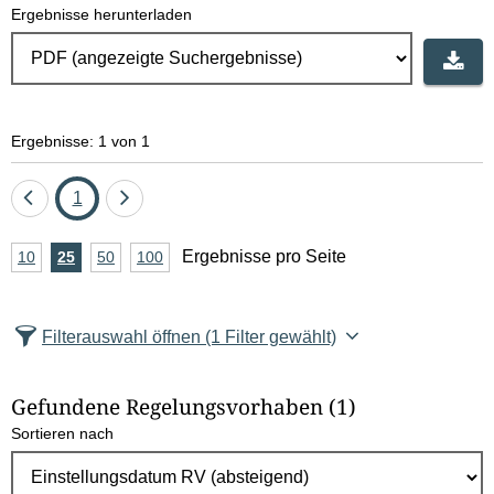
Ergebnisse herunterladen
Ergebnisse: 1 von 1
Eine
Seite
Eine
1
Seite
Seite
A
Ergebnisse pro Seite
10
Ergebnisse
25
Ergebnisse
50
Ergebnisse
100
Ergebnisse
zurück
vor
n
pro
pro
pro
pro
Seite
Seite
Seite
Seite
z
Filterauswahl öffnen
(1 Filter gewählt)
a
h
Gefundene Regelungsvorhaben
(1)
l
Sortieren nach
E
r