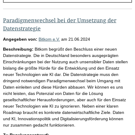
g
e
b
Paradigmenwechsel bei der Umsetzung der
n
Datenstrategie
i
Angegeben von:
Bitkom e.V.
am
21.06.2024
s
Beschreibung:
Bitkom begrüßt den Beschluss einer neuen
s
Datenstrategie. Die in Deutschland besonders ausgeprägten
e
Einschränkungen bei der Nutzung auch unsensibler Daten stellen
bislang die größte Hürde für die Entwicklung und den Einsatz
p
neuer Technologien wie KI dar. Die Datenstrategie muss den
r
dringend notwendigen Paradigmenwechsel beim Umgang mit
o
Daten einleiten und diese Hürden abbauen. Wir können es uns
nicht leisten, das Potenzial von Daten für die Lösung
S
gesellschaftlicher Herausforderungen, aber auch für den Einsatz
e
neuer Technologien wie KI zu ignorieren. Neben einer klaren
i
Roadmap braucht es konkrete datenwirtschaftliche Ziele. Daten
und KI, Innovationspolitik und Digitalisierungsförderung können
t
nur zusammen gedacht funktionieren.
e
Zu Regelungsentwurf: