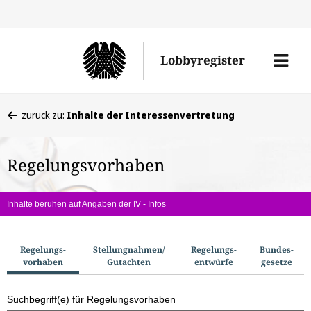
Direkt
Direk
zu
zum
Men
Lobbyregister
den
Inhal
öffne
Sucherge
Sie
zurück zu:
Inhalte der Interessenvertretung
befinden
sich
Regelungsvorhaben
hier:
Inhalte beruhen auf Angaben der IV -
Infos
S
Regelungs­
Stellungnahmen/​
Regelungs­
Bundes­
vorhaben
Gutachten
entwürfe
gesetze
u
c
Suchbegriff(e) für Regelungsvorhaben