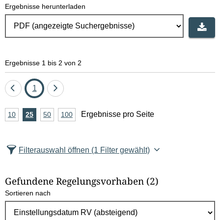
Ergebnisse herunterladen
Ergebnisse 1 bis 2 von 2
Eine
Seite
Eine
1
Seite
Seite
A
Ergebnisse pro Seite
10
Ergebnisse
25
Ergebnisse
50
Ergebnisse
100
Ergebnisse
zurück
vor
n
pro
pro
pro
pro
Seite
Seite
Seite
Seite
z
Filterauswahl öffnen
(1 Filter gewählt)
a
h
Gefundene Regelungsvorhaben
(2)
l
Sortieren nach
E
r