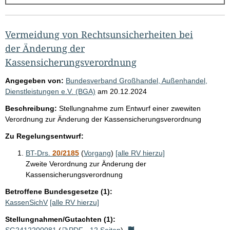
g
e
b
Vermeidung von Rechtsunsicherheiten bei
n
der Änderung der
i
Kassensicherungsverordnung
s
Angegeben von:
Bundesverband Großhandel, Außenhandel,
s
Dienstleistungen e.V. (BGA)
am
20.12.2024
e
Beschreibung:
Stellungnahme zum Entwurf einer zwewiten
p
Verordnung zur Änderung der Kassensicherungsverordnung
r
Zu Regelungsentwurf:
o
BT-Drs.
20/2185
(
Vorgang
)
[alle RV hierzu]
S
Zweite Verordnung zur Änderung der
e
Kassensicherungsverordnung
i
Betroffene Bundesgesetze (1):
KassenSichV
[alle RV hierzu]
t
e
Stellungnahmen/Gutachten (1):
SG2412200081
(
PDF - 12 Seiten
)