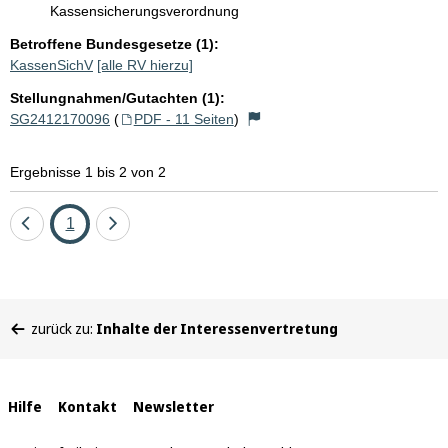
Kassensicherungsverordnung
Betroffene Bundesgesetze (1):
KassenSichV
[alle RV hierzu]
Stellungnahmen/Gutachten (1):
SG2412170096
(
PDF - 11 Seiten
)
Ergebnisse 1 bis 2 von 2
Eine
Seite
Eine
1
Seite
Seite
zurück
vor
Sie
zurück zu:
Inhalte der Interessenvertretung
befinden
sich
hier:
Interne
Hilfe
Kontakt
Newsletter
Links