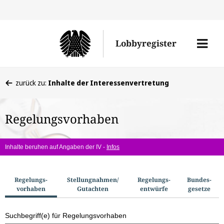
Direkt
Direk
zu
zum
Men
Lobbyregister
den
Inhal
öffne
Sucherge
Sie
zurück zu:
Inhalte der Interessenvertretung
befinden
sich
Regelungsvorhaben
hier:
Inhalte beruhen auf Angaben der IV -
Infos
S
Regelungs­
Stellungnahmen/​
Regelungs­
Bundes­
vorhaben
Gutachten
entwürfe
gesetze
u
c
Suchbegriff(e) für Regelungsvorhaben