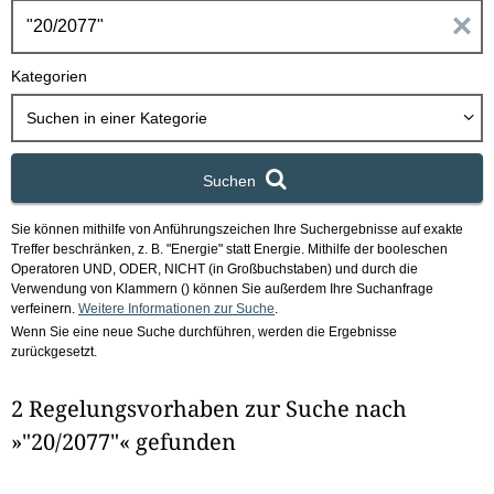
h
E
b
o
i
Kategorien
x
n
Suchen in
einer Kategorie
g
Suchen
a
Sie können mithilfe von Anführungszeichen Ihre Suchergebnisse auf exakte
b
Treffer beschränken, z. B. "Energie" statt Energie.
Mithilfe der booleschen
Operatoren UND, ODER, NICHT (in Großbuchstaben) und durch die
e
Verwendung von Klammern () können Sie außerdem Ihre Suchanfrage
verfeinern.
Weitere Informationen zur Suche
.
Wenn Sie eine neue Suche durchführen, werden die Ergebnisse
n
zurückgesetzt.
i
2 Regelungsvorhaben zur Suche nach
m
»"20/2077"« gefunden
F