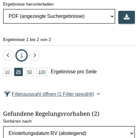
Ergebnisse herunterladen
e
l
d
Ergebnisse 1 bis 2 von 2
l
ö
Eine
Seite
Eine
1
Seite
Seite
s
A
Ergebnisse pro Seite
10
Ergebnisse
25
Ergebnisse
50
Ergebnisse
100
Ergebnisse
zurück
vor
c
n
pro
pro
pro
pro
Seite
Seite
Seite
Seite
z
h
Filterauswahl öffnen
(1 Filter gewählt)
a
e
h
Gefundene Regelungsvorhaben
(2)
l
n
Sortieren nach
E
r