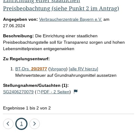
Preisbeobachtung (siehe Punkt 2 im Antrag)
Angegeben von:
Verbraucherzentrale Bayern e.V.
am
27.06.2024
Beschreibung:
Die Einrichtung einer staatlichen
Preisbeobachtungstelle soll für Transparenz sorgen und hohen
Lebensmittelpreisen entgegenwirken
Zu Regelungsentwurf:
BT-Drs.
20/2077
(
Vorgang
)
[alle RV hierzu]
Mehrwertsteuer auf Grundnahrungsmittel aussetzen
Stellungnahmen/Gutachten (1):
SG2406270079
(
PDF - 2 Seiten
)
Ergebnisse 1 bis 2 von 2
Eine
Seite
Eine
1
Seite
Seite