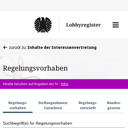
Direkt
Direk
zu
zum
Men
Lobbyregister
den
Inhal
öffne
Sucherge
Sie
zurück zu:
Inhalte der Interessenvertretung
befinden
sich
Regelungsvorhaben
hier:
Inhalte beruhen auf Angaben der IV -
Infos
S
Regelungs­
Stellungnahmen/​
Regelungs­
Bundes­
vorhaben
Gutachten
entwürfe
gesetze
u
c
Suchbegriff(e) für Regelungsvorhaben