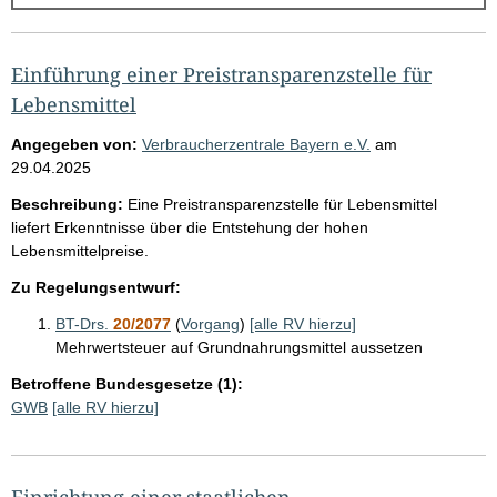
g
e
b
Einführung einer Preistransparenzstelle für
n
Lebensmittel
i
Angegeben von:
Verbraucherzentrale Bayern e.V.
am
s
29.04.2025
s
Beschreibung:
Eine Preistransparenzstelle für Lebensmittel
e
liefert Erkenntnisse über die Entstehung der hohen
Lebensmittelpreise.
p
r
Zu Regelungsentwurf:
o
BT-Drs.
20/2077
(
Vorgang
)
[alle RV hierzu]
S
Mehrwertsteuer auf Grundnahrungsmittel aussetzen
e
Betroffene Bundesgesetze (1):
GWB
[alle RV hierzu]
i
t
e
Einrichtung einer staatlichen