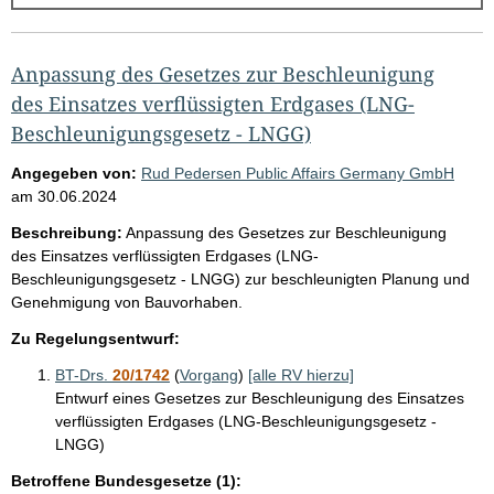
g
e
b
Anpassung des Gesetzes zur Beschleunigung
n
des Einsatzes verflüssigten Erdgases (LNG-
i
Beschleunigungsgesetz - LNGG)
s
Angegeben von:
Rud Pedersen Public Affairs Germany GmbH
s
am
30.06.2024
e
Beschreibung:
Anpassung des Gesetzes zur Beschleunigung
p
des Einsatzes verflüssigten Erdgases (LNG-
Beschleunigungsgesetz - LNGG) zur beschleunigten Planung und
r
Genehmigung von Bauvorhaben.
o
Zu Regelungsentwurf:
S
e
BT-Drs.
20/1742
(
Vorgang
)
[alle RV hierzu]
Entwurf eines Gesetzes zur Beschleunigung des Einsatzes
i
verflüssigten Erdgases (LNG-Beschleunigungsgesetz -
t
LNGG)
e
Betroffene Bundesgesetze (1):