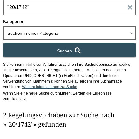
h
E
b
o
i
Kategorien
x
n
Suchen in
einer Kategorie
g
Suchen
a
Sie können mithilfe von Anführungszeichen Ihre Suchergebnisse auf exakte
b
Treffer beschränken, z. B. "Energie" statt Energie.
Mithilfe der booleschen
Operatoren UND, ODER, NICHT (in Großbuchstaben) und durch die
e
Verwendung von Klammern () können Sie außerdem Ihre Suchanfrage
verfeinern.
Weitere Informationen zur Suche
.
Wenn Sie eine neue Suche durchführen, werden die Ergebnisse
n
zurückgesetzt.
i
2 Regelungsvorhaben zur Suche nach
m
»"20/1742"« gefunden
F