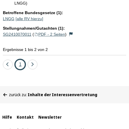
LNGG)
Betroffene Bundesgesetze (1):
LNGG
[alle RV hierzu]
Stellungnahmen/Gutachten (1):
SG2410070011
(
PDF - 2 Seiten
)
Ergebnisse 1 bis 2 von 2
Eine
Seite
Eine
1
Seite
Seite
zurück
vor
Sie
zurück zu:
Inhalte der Interessenvertretung
befinden
sich
hier:
Interne
Hilfe
Kontakt
Newsletter
Links