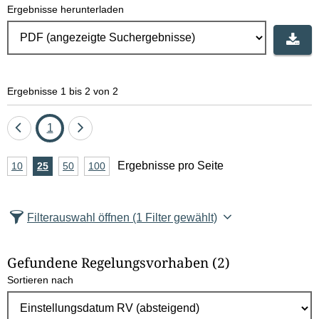
Ergebnisse herunterladen
e
l
d
Ergebnisse 1 bis 2 von 2
l
ö
Eine
Seite
Eine
1
Seite
Seite
s
A
Ergebnisse pro Seite
10
Ergebnisse
25
Ergebnisse
50
Ergebnisse
100
Ergebnisse
zurück
vor
c
n
pro
pro
pro
pro
Seite
Seite
Seite
Seite
z
h
Filterauswahl öffnen
(1 Filter gewählt)
a
e
h
Gefundene Regelungsvorhaben
(2)
l
n
Sortieren nach
E
r