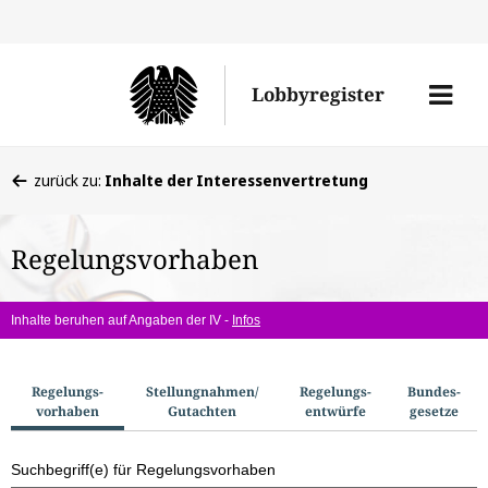
Direkt
Direk
zu
zum
Men
Lobbyregister
den
Inhal
öffne
Sucherge
Sie
zurück zu:
Inhalte der Interessenvertretung
befinden
sich
Regelungsvorhaben
hier:
Inhalte beruhen auf Angaben der IV -
Infos
S
Regelungs­
Stellungnahmen/​
Regelungs­
Bundes­
vorhaben
Gutachten
entwürfe
gesetze
u
c
Suchbegriff(e) für Regelungsvorhaben