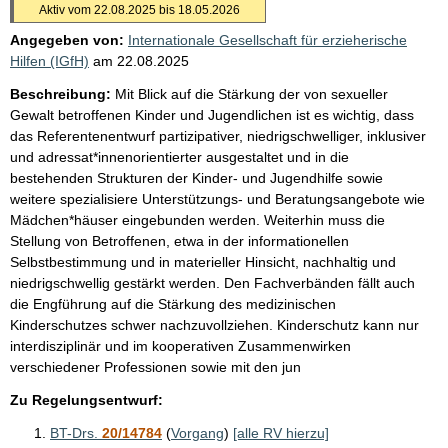
Aktiv vom 22.08.2025 bis 18.05.2026
Angegeben von:
Internationale Gesellschaft für erzieherische
Hilfen (IGfH)
am
22.08.2025
Beschreibung:
Mit Blick auf die Stärkung der von sexueller
Gewalt betroffenen Kinder und Jugendlichen ist es wichtig, dass
das Referentenentwurf partizipativer, niedrigschwelliger, inklusiver
und adressat*innenorientierter ausgestaltet und in die
bestehenden Strukturen der Kinder- und Jugendhilfe sowie
weitere spezialisiere Unterstützungs- und Beratungsangebote wie
Mädchen*häuser eingebunden werden. Weiterhin muss die
Stellung von Betroffenen, etwa in der informationellen
Selbstbestimmung und in materieller Hinsicht, nachhaltig und
niedrigschwellig gestärkt werden. Den Fachverbänden fällt auch
die Engführung auf die Stärkung des medizinischen
Kinderschutzes schwer nachzuvollziehen. Kinderschutz kann nur
interdisziplinär und im kooperativen Zusammenwirken
verschiedener Professionen sowie mit den jun
Zu Regelungsentwurf:
BT-Drs.
20/14784
(
Vorgang
)
[alle RV hierzu]