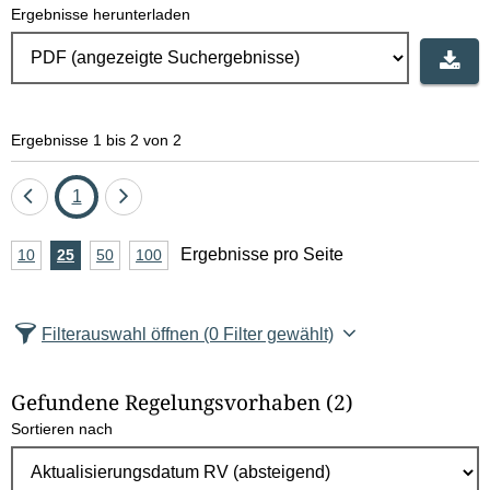
Ergebnisse herunterladen
Ergebnisse 1 bis 2 von 2
Eine
Seite
Eine
1
Seite
Seite
A
Ergebnisse pro Seite
10
Ergebnisse
25
Ergebnisse
50
Ergebnisse
100
Ergebnisse
zurück
vor
n
pro
pro
pro
pro
Seite
Seite
Seite
Seite
z
Filterauswahl öffnen
(0 Filter gewählt)
a
h
Gefundene Regelungsvorhaben
(2)
l
Sortieren nach
E
r