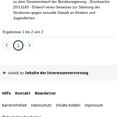
zu dem Gesetzentwurf der Bundesregierung - Drucksache
20/13183 - Entwurf eines Gesetzes zur Stärkung der
Strukturen gegen sexuelle Gewalt an Kindern und
Jugendlichen
Ergebnisse 1 bis 2 von 2
Eine
Seite
Eine
1
Seite
Seite
zurück
vor
Sie
zurück zu:
Inhalte der Interessenvertretung
befinden
sich
hier:
Interne
Hilfe
Kontakt
Newsletter
Links
Barrierefreiheit
Datenschutz
Inhalte melden
Impressum