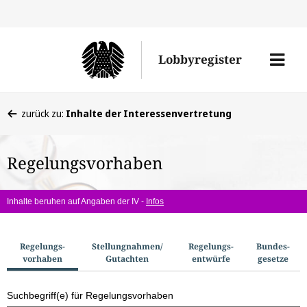
Direkt
Direk
zu
zum
Men
Lobbyregister
den
Inhal
öffne
Sucherge
Sie
zurück zu:
Inhalte der Interessenvertretung
befinden
sich
Regelungsvorhaben
hier:
Inhalte beruhen auf Angaben der IV -
Infos
S
Regelungs­
Stellungnahmen/​
Regelungs­
Bundes­
vorhaben
Gutachten
entwürfe
gesetze
u
c
Suchbegriff(e) für Regelungsvorhaben