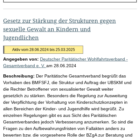
g
e
b
Gesetz zur Stärkung der Strukturen gegen
n
sexuelle Gewalt an Kindern und
i
Jugendlichen
s
Aktiv vom 28.06.2024 bis 25.03.2025
s
Angegeben von:
Deutscher Paritätischer Wohlfahrtsverband -
e
Gesamtverband e. V.
am
28.06.2024
p
Beschreibung:
Der Paritätische Gesamtverband begrüßt das
r
Vorhaben des BMFSFJ, die Struktur und Auftrag der UBSKM und
o
die Rechter Betroffener von sexualisierter Gewalt weiter
gesetzlich zu stärken. Besonders die Regelung zur Ausweitung
S
der Verpflichtung der Vorhaltung von Kinderschutzkonzepten in
e
allen Bereichen der Kinder- und Jugendhilfe wird begrüßt. Zu
i
einzelnen Regelungen gibt es aus Sicht des Paritätischen
Gesamtverbandes jedoch Verbesserung anzumerken. So sind die
t
Fragen zu den Aufbewahrungsfristen von Fallakten anders zu
e
bewerten bzw. die vorgesehene Rolle der BZgA zur Beratung und