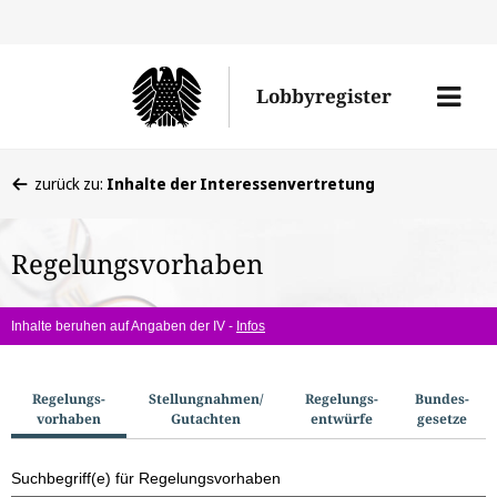
Direkt
Direk
zu
zum
Men
Lobbyregister
den
Inhal
öffne
Sucherge
Sie
zurück zu:
Inhalte der Interessenvertretung
befinden
sich
Regelungsvorhaben
hier:
Inhalte beruhen auf Angaben der IV -
Infos
S
Regelungs­
Stellungnahmen/​
Regelungs­
Bundes­
vorhaben
Gutachten
entwürfe
gesetze
u
c
Suchbegriff(e) für Regelungsvorhaben