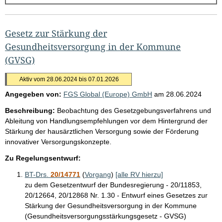
g
e
b
Gesetz zur Stärkung der
n
Gesundheitsversorgung in der Kommune
i
(GVSG)
s
Aktiv vom 28.06.2024 bis 07.01.2026
s
Angegeben von:
FGS Global (Europe) GmbH
am
28.06.2024
e
Beschreibung:
Beobachtung des Gesetzgebungsverfahrens und
p
Ableitung von Handlungsempfehlungen vor dem Hintergrund der
r
Stärkung der hausärztlichen Versorgung sowie der Förderung
o
innovativer Versorgungskonzepte.
S
Zu Regelungsentwurf:
e
BT-Drs.
20/14771
(
Vorgang
)
[alle RV hierzu]
i
zu dem Gesetzentwurf der Bundesregierung - 20/11853,
20/12664, 20/12868 Nr. 1.30 - Entwurf eines Gesetzes zur
t
Stärkung der Gesundheitsversorgung in der Kommune
e
(Gesundheitsversorgungsstärkungsgesetz - GVSG)