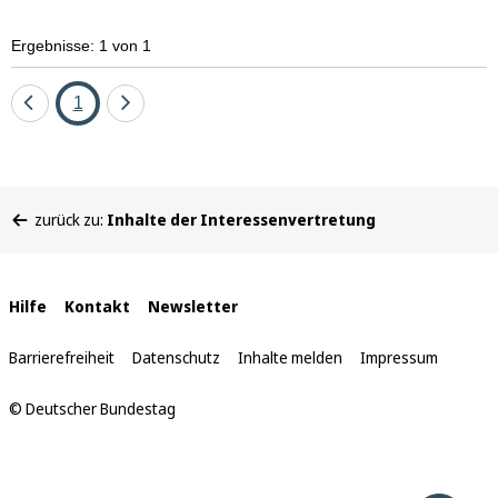
Ergebnisse: 1 von 1
Eine
Seite
Eine
1
Seite
Seite
zurück
vor
Sie
zurück zu:
Inhalte der Interessenvertretung
befinden
sich
hier:
Interne
Hilfe
Kontakt
Newsletter
Links
Barrierefreiheit
Datenschutz
Inhalte melden
Impressum
© Deutscher Bundestag