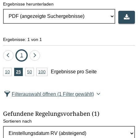
Ergebnisse herunterladen
Ergebnisse: 1 von 1
Eine
Seite
Eine
1
Seite
Seite
A
Ergebnisse pro Seite
10
Ergebnisse
25
Ergebnisse
50
Ergebnisse
100
Ergebnisse
zurück
vor
n
pro
pro
pro
pro
Seite
Seite
Seite
Seite
z
Filterauswahl öffnen
(1 Filter gewählt)
a
h
Gefundene Regelungsvorhaben
(1)
l
Sortieren nach
E
r