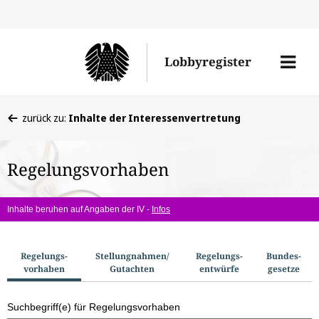
Direkt
Direk
zu
zum
Men
Lobbyregister
den
Inhal
öffne
Sucherge
Sie
zurück zu:
Inhalte der Interessenvertretung
befinden
sich
Regelungsvorhaben
hier:
Inhalte beruhen auf Angaben der IV -
Infos
S
Regelungs­
Stellungnahmen/​
Regelungs­
Bundes­
vorhaben
Gutachten
entwürfe
gesetze
u
c
Suchbegriff(e) für Regelungsvorhaben