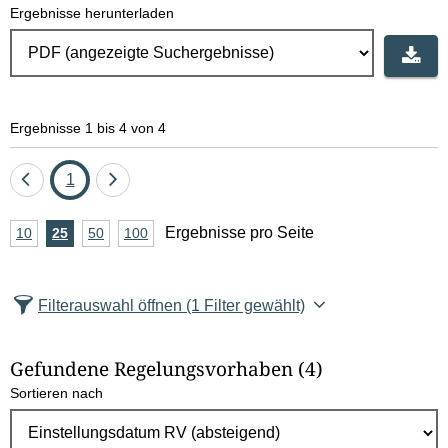
Ergebnisse herunterladen
Ergebnisse 1 bis 4 von 4
Eine
Seite
Eine
1
Seite
Seite
A
Ergebnisse pro Seite
10
Ergebnisse
25
Ergebnisse
50
Ergebnisse
100
Ergebnisse
zurück
vor
n
pro
pro
pro
pro
Seite
Seite
Seite
Seite
z
Filterauswahl öffnen
(1 Filter gewählt)
a
h
Gefundene Regelungsvorhaben
(4)
l
Sortieren nach
E
r