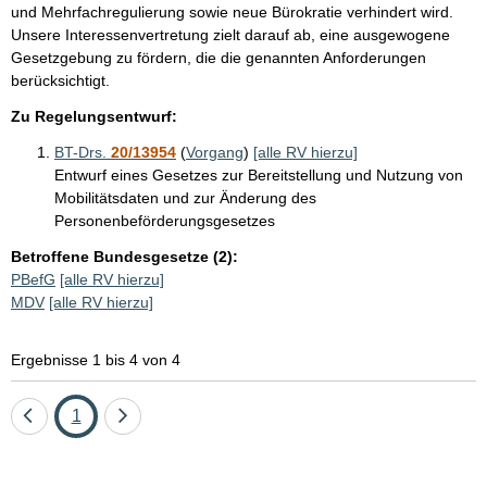
und Mehrfachregulierung sowie neue Bürokratie verhindert wird.
Unsere Interessenvertretung zielt darauf ab, eine ausgewogene
Gesetzgebung zu fördern, die die genannten Anforderungen
berücksichtigt.
Zu Regelungsentwurf:
BT-Drs.
20/13954
(
Vorgang
)
[alle RV hierzu]
Entwurf eines Gesetzes zur Bereitstellung und Nutzung von
Mobilitätsdaten und zur Änderung des
Personenbeförderungsgesetzes
Betroffene Bundesgesetze (2):
PBefG
[alle RV hierzu]
MDV
[alle RV hierzu]
Ergebnisse 1 bis 4 von 4
Eine
Seite
Eine
1
Seite
Seite
zurück
vor