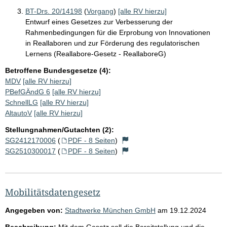
BT-Drs. 20/14198
(
Vorgang
)
[alle RV hierzu]
Entwurf eines Gesetzes zur Verbesserung der
Rahmenbedingungen für die Erprobung von Innovationen
in Reallaboren und zur Förderung des regulatorischen
Lernens (Reallabore-Gesetz - ReallaboreG)
Betroffene Bundesgesetze (4):
MDV
[alle RV hierzu]
PBefGÄndG 6
[alle RV hierzu]
SchnellLG
[alle RV hierzu]
AltautoV
[alle RV hierzu]
Stellungnahmen/Gutachten (2):
SG2412170006
(
PDF - 8 Seiten
)
SG2510300017
(
PDF - 8 Seiten
)
Mobilitätsdatengesetz
Angegeben von:
Stadtwerke München GmbH
am
19.12.2024
Beschreibung:
Mit dem Gesetz soll die Bereitstellung und die