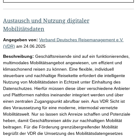
g
e
b
Austausch und Nutzung digitaler
n
Mobilitätsdaten
i
Angegeben von:
Verband Deutsches Reisemanagement e.V.
s
(VDR)
am
24.06.2025
s
Beschreibung:
Geschäftsreisende sind auf ein funktionierendes,
e
multimodales Mobilitätsangebot angewiesen, um effizient und
klimaschonend reisen zu können. Eine flexible, individuell
p
steuerbare und nachhaltige Reisekette erfordert die intelligente
r
Nutzung von Mobilitätsdaten in Echtzeit unter Einhaltung des
o
Datenschutzes. Hierfür müssen diese über verschiedene Anbieter
und Plattformen nahtlos ineinander integriert werden und über
S
einen zentralen Zugangspunkt abrufbar sein. Aus VDR Sicht ist
e
dies Voraussetzung für eine moderne, intermodal vernetzte
i
Mobilitätswelt. Nur so lassen sich Anreize schaffen und Potenziale
heben, damit Geschäftsreisen aktiv zur nachhaltigen Mobilität
t
beitragen. Für die Förderung grenzübergreifender Mobilität
e
begrüßt der VDR die Umsetzung des Mobilitätsdatengesetzes