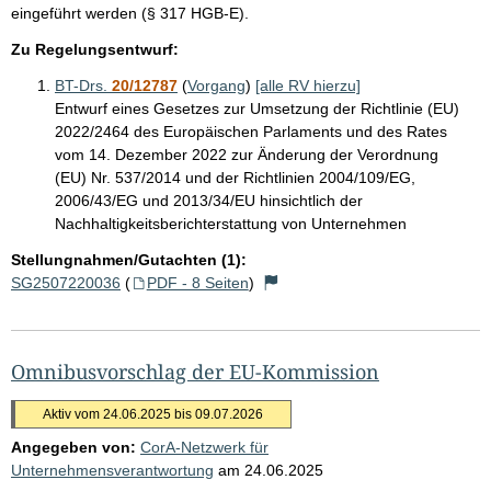
eingeführt werden (§ 317 HGB-E).
Zu Regelungsentwurf:
BT-Drs.
20/12787
(
Vorgang
)
[alle RV hierzu]
Entwurf eines Gesetzes zur Umsetzung der Richtlinie (EU)
2022/2464 des Europäischen Parlaments und des Rates
vom 14. Dezember 2022 zur Änderung der Verordnung
(EU) Nr. 537/2014 und der Richtlinien 2004/109/EG,
2006/43/EG und 2013/34/EU hinsichtlich der
Nachhaltigkeitsberichterstattung von Unternehmen
Stellungnahmen/Gutachten (1):
SG2507220036
(
PDF - 8 Seiten
)
Omnibusvorschlag der EU-Kommission
Aktiv vom 24.06.2025 bis 09.07.2026
Angegeben von:
CorA-Netzwerk für
Unternehmensverantwortung
am
24.06.2025