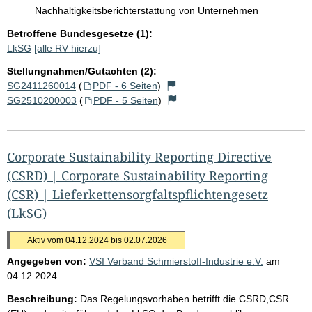
Nachhaltigkeitsberichterstattung von Unternehmen
Betroffene Bundesgesetze (1):
LkSG
[alle RV hierzu]
Stellungnahmen/Gutachten (2):
SG2411260014
(
PDF - 6 Seiten
)
SG2510200003
(
PDF - 5 Seiten
)
Corporate Sustainability Reporting Directive
(CSRD) | Corporate Sustainability Reporting
(CSR) | Lieferkettensorgfaltspflichtengesetz
(LkSG)
Aktiv vom 04.12.2024 bis 02.07.2026
Angegeben von:
VSI Verband Schmierstoff-Industrie e.V.
am
04.12.2024
Beschreibung:
Das Regelungsvorhaben betrifft die CSRD,CSR