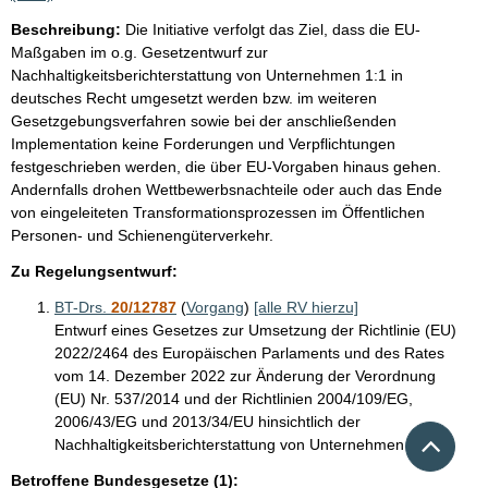
Beschreibung:
Die Initiative verfolgt das Ziel, dass die EU-
Maßgaben im o.g. Gesetzentwurf zur
Nachhaltigkeitsberichterstattung von Unternehmen 1:1 in
deutsches Recht umgesetzt werden bzw. im weiteren
Gesetzgebungsverfahren sowie bei der anschließenden
Implementation keine Forderungen und Verpflichtungen
festgeschrieben werden, die über EU-Vorgaben hinaus gehen.
Andernfalls drohen Wettbewerbsnachteile oder auch das Ende
von eingeleiteten Transformationsprozessen im Öffentlichen
Personen- und Schienengüterverkehr.
Zu Regelungsentwurf:
BT-Drs.
20/12787
(
Vorgang
)
[alle RV hierzu]
Entwurf eines Gesetzes zur Umsetzung der Richtlinie (EU)
2022/2464 des Europäischen Parlaments und des Rates
vom 14. Dezember 2022 zur Änderung der Verordnung
(EU) Nr. 537/2014 und der Richtlinien 2004/109/EG,
2006/43/EG und 2013/34/EU hinsichtlich der
Nach 
Nachhaltigkeitsberichterstattung von Unternehmen
Betroffene Bundesgesetze (1):