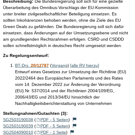
Beschreibung:
Die Bundesregierung soll sich für eine gezielte
Überarbeitung des Omnibus-Vorschlags der EU-Kommission
unter breiter zivilgesellschaftlicher Beteiligung einsetzen. Es
sollten Inkohärenzen behoben werden, ohne die Ziele des EU
Green Deals zu gefährden. Die Bundesregierung soll sich dafür
einsetzen, dass Änderungen auf der Umsetzungsebene und nicht
am grundlegenden Rechtsrahmen erfolgen. CSRD und CSDDD
sollen schnellstmöglich in deutsches Recht umgesetzt werden.
Zu Regelungsentwurf:
BT-Drs.
20/12787
(
Vorgang
)
[alle RV hierzu]
Entwurf eines Gesetzes zur Umsetzung der Richtlinie (EU)
2022/2464 des Europäischen Parlaments und des Rates
vom 14. Dezember 2022 zur Änderung der Verordnung
(EU) Nr. 537/2014 und der Richtlinien 2004/109/EG,
2006/43/EG und 2013/34/EU hinsichtlich der
Nachhaltigkeitsberichterstattung von Unternehmen
Stellungnahmen/Gutachten (3):
SG2503190038
(
PDF - 5 Seiten
)
SG2503190039
(
PDF - 5 Seiten
)
SG2504090010
(
PDF - 1 Seite
)