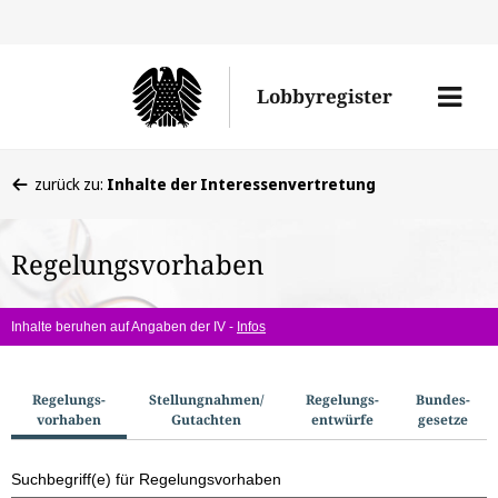
Direkt
Direk
zu
zum
Men
Lobbyregister
den
Inhal
öffne
Sucherge
Sie
zurück zu:
Inhalte der Interessenvertretung
befinden
sich
Regelungsvorhaben
hier:
Inhalte beruhen auf Angaben der IV -
Infos
S
Regelungs­
Stellungnahmen/​
Regelungs­
Bundes­
vorhaben
Gutachten
entwürfe
gesetze
u
c
Suchbegriff(e) für Regelungsvorhaben