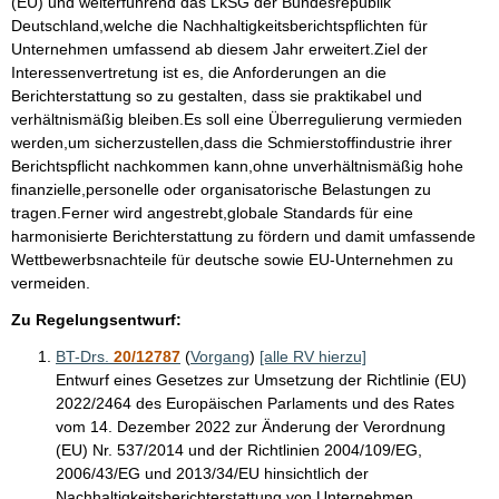
(EU) und weiterführend das LkSG der Bundesrepublik
Deutschland,welche die Nachhaltigkeitsberichtspflichten für
Unternehmen umfassend ab diesem Jahr erweitert.Ziel der
Interessenvertretung ist es, die Anforderungen an die
Berichterstattung so zu gestalten, dass sie praktikabel und
verhältnismäßig bleiben.Es soll eine Überregulierung vermieden
werden,um sicherzustellen,dass die Schmierstoffindustrie ihrer
Berichtspflicht nachkommen kann,ohne unverhältnismäßig hohe
finanzielle,personelle oder organisatorische Belastungen zu
tragen.Ferner wird angestrebt,globale Standards für eine
harmonisierte Berichterstattung zu fördern und damit umfassende
Wettbewerbsnachteile für deutsche sowie EU-Unternehmen zu
vermeiden.
Zu Regelungsentwurf:
BT-Drs.
20/12787
(
Vorgang
)
[alle RV hierzu]
Entwurf eines Gesetzes zur Umsetzung der Richtlinie (EU)
2022/2464 des Europäischen Parlaments und des Rates
vom 14. Dezember 2022 zur Änderung der Verordnung
(EU) Nr. 537/2014 und der Richtlinien 2004/109/EG,
2006/43/EG und 2013/34/EU hinsichtlich der
Nachhaltigkeitsberichterstattung von Unternehmen