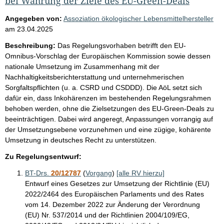
bei Wahrung der Ziele des EU-Green-Deals
Angegeben von:
Assoziation ökologischer Lebensmittelhersteller
am
23.04.2025
Beschreibung:
Das Regelungsvorhaben betrifft den EU-
Omnibus-Vorschlag der Europäischen Kommission sowie dessen
nationale Umsetzung im Zusammenhang mit der
Nachhaltigkeitsberichterstattung und unternehmerischen
Sorgfaltspflichten (u. a. CSRD und CSDDD). Die AöL setzt sich
dafür ein, dass Inkohärenzen im bestehenden Regelungsrahmen
behoben werden, ohne die Zielsetzungen des EU-Green-Deals zu
beeinträchtigen. Dabei wird angeregt, Anpassungen vorrangig auf
der Umsetzungsebene vorzunehmen und eine zügige, kohärente
Umsetzung in deutsches Recht zu unterstützen.
Zu Regelungsentwurf:
BT-Drs.
20/12787
(
Vorgang
)
[alle RV hierzu]
Entwurf eines Gesetzes zur Umsetzung der Richtlinie (EU)
2022/2464 des Europäischen Parlaments und des Rates
vom 14. Dezember 2022 zur Änderung der Verordnung
(EU) Nr. 537/2014 und der Richtlinien 2004/109/EG,