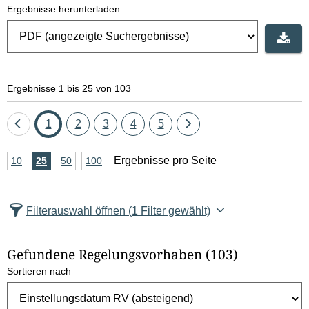
Ergebnisse herunterladen
Ergebnisse 1 bis 25 von 103
Eine
Seite
Seite
Seite
Seite
Seite
Eine
1
2
3
4
5
Seite
Seite
A
Ergebnisse pro Seite
10
Ergebnisse
25
Ergebnisse
50
Ergebnisse
100
Ergebnisse
zurück
vor
n
pro
pro
pro
pro
Seite
Seite
Seite
Seite
z
Filterauswahl öffnen
(1 Filter gewählt)
a
h
Gefundene Regelungsvorhaben
(103)
l
Sortieren nach
E
r