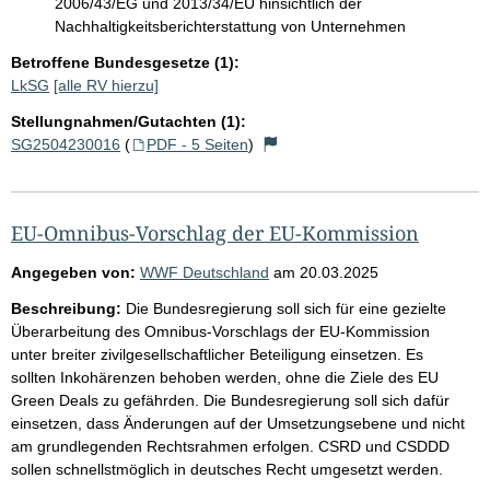
2006/43/EG und 2013/34/EU hinsichtlich der
Nachhaltigkeitsberichterstattung von Unternehmen
Betroffene Bundesgesetze (1):
LkSG
[alle RV hierzu]
Stellungnahmen/Gutachten (1):
SG2504230016
(
PDF - 5 Seiten
)
EU-Omnibus-Vorschlag der EU-Kommission
Angegeben von:
WWF Deutschland
am
20.03.2025
Beschreibung:
Die Bundesregierung soll sich für eine gezielte
Überarbeitung des Omnibus-Vorschlags der EU-Kommission
unter breiter zivilgesellschaftlicher Beteiligung einsetzen. Es
sollten Inkohärenzen behoben werden, ohne die Ziele des EU
Green Deals zu gefährden. Die Bundesregierung soll sich dafür
einsetzen, dass Änderungen auf der Umsetzungsebene und nicht
am grundlegenden Rechtsrahmen erfolgen. CSRD und CSDDD
sollen schnellstmöglich in deutsches Recht umgesetzt werden.