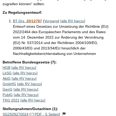
zugreifen können“ sollten.
Zu Regelungsentwurf:
BT-Drs.
20/12787
(
Vorgang
)
[alle RV hierzu]
Entwurf eines Gesetzes zur Umsetzung der Richtlinie (EU)
2022/2464 des Europäischen Parlaments und des Rates
vom 14. Dezember 2022 zur Änderung der Verordnung
(EU) Nr. 537/2014 und der Richtlinien 2004/109/EG,
2006/43/EG und 2013/34/EU hinsichtlich der
Nachhaltigkeitsberichterstattung von Unternehmen
Betroffene Bundesgesetze (7):
HGB
[alle RV hierzu]
LkSG
[alle RV hierzu]
AktG
[alle RV hierzu]
GmbHG
[alle RV hierzu]
GenG
[alle RV hierzu]
PublG
[alle RV hierzu]
TKG 2021
[alle RV hierzu]
Stellungnahmen/Gutachten (1):
SG2509270024
(
PDF - 5 Seiten
)