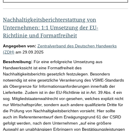
g
e
b
Nachhaltigkeitsberichterstattung von
n
Unternehmen: 1:1 Umsetzung der EU-
i
Richtlinie und Formatfreiheit
s
Angegeben von:
Zentralverband des Deutschen Handwerks
s
(ZDH)
am
29.09.2025
e
Beschreibung:
Für eine erfolgreiche Umsetzung aus
p
Handwerkssicht ist eine Formatfreiheit des
Nachhaltigkeitsberichts gesetzlich festzulegen. Besonders
r
notwendig ist eine gesetzliche Verankerung des VSME-Standards
o
als Obergrenze für Informationsanforderungen innerhalb der
S
Lieferkette. Zudem ist in der EU-Richtlinie ist in Art. 39 Abs. 4 ein
sog. Mitgliedstaatenwahlrecht vor-gesehen, welches explizit nicht
e
nur Wirtschaftsprüfer, sondern auch andere qualifizierte Dritte für
i
die Prüfung von Nachhaltigkeitsberichten vorsieht. Hier sollte
t
auch im Referentenentwurf dem Erwägungsgrund 61 der CSRD
gefolgt werden, nach dem Unternehmen „auf eine größere
e
Auswahl an unabhängigen Erbringern von Bestätigungsleistungen