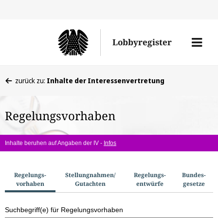
Direkt
Direk
zu
zum
Men
Lobbyregister
den
Inhal
öffne
Sucherge
Sie
zurück zu:
Inhalte der Interessenvertretung
befinden
sich
Regelungsvorhaben
hier:
Inhalte beruhen auf Angaben der IV -
Infos
S
Regelungs­
Stellungnahmen/​
Regelungs­
Bundes­
vorhaben
Gutachten
entwürfe
gesetze
u
c
Suchbegriff(e) für Regelungsvorhaben