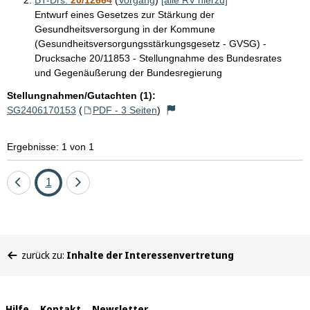
Entwurf eines Gesetzes zur Stärkung der
Gesundheitsversorgung in der Kommune
(Gesundheitsversorgungsstärkungsgesetz - GVSG) -
Drucksache 20/11853 - Stellungnahme des Bundesrates
und Gegenäußerung der Bundesregierung
Stellungnahmen/Gutachten (1):
SG2406170153
(
PDF - 3 Seiten
)
Ergebnisse: 1 von 1
Eine
Seite
Eine
1
Seite
Seite
zurück
vor
Sie
zurück zu:
Inhalte der Interessenvertretung
befinden
sich
hier:
Hilfe
Kontakt
Newsletter