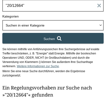
h
E
b
o
i
Kategorien
x
n
Suchen in
einer Kategorie
g
Suchen
a
Sie können mithilfe von Anführungszeichen Ihre Suchergebnisse auf exakte
b
Treffer beschränken, z. B. "Energie" statt Energie.
Mithilfe der booleschen
Operatoren UND, ODER, NICHT (in Großbuchstaben) und durch die
e
Verwendung von Klammern () können Sie außerdem Ihre Suchanfrage
verfeinern.
Weitere Informationen zur Suche
.
Wenn Sie eine neue Suche durchführen, werden die Ergebnisse
n
zurückgesetzt.
i
Ein Regelungsvorhaben zur Suche nach
m
»"20/12664"« gefunden
F