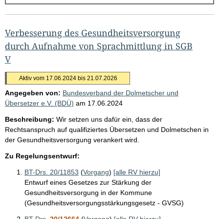
g
e
b
Verbesserung des Gesundheitsversorgung
n
durch Aufnahme von Sprachmittlung in SGB
i
V
s
Aktiv vom 17.06.2024 bis 21.07.2026
s
Angegeben von:
Bundesverband der Dolmetscher und
e
Übersetzer e.V. (BDÜ)
am
17.06.2024
p
Beschreibung:
Wir setzen uns dafür ein, dass der
r
Rechtsanspruch auf qualifiziertes Übersetzen und Dolmetschen in
o
der Gesundheitsversorgung verankert wird.
S
Zu Regelungsentwurf:
e
BT-Drs. 20/11853
(
Vorgang
)
[alle RV hierzu]
i
Entwurf eines Gesetzes zur Stärkung der
Gesundheitsversorgung in der Kommune
t
(Gesundheitsversorgungsstärkungsgesetz - GVSG)
e
BT-Drs.
20/12664
(
Vorgang
)
[alle RV hierzu]