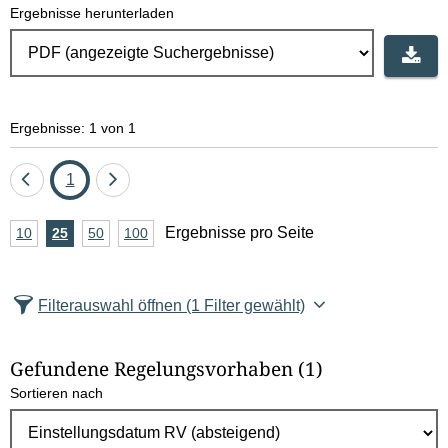
Ergebnisse herunterladen
e
l
d
Ergebnisse: 1 von 1
l
ö
Eine
Seite
Eine
1
Seite
Seite
s
A
Ergebnisse pro Seite
10
Ergebnisse
25
Ergebnisse
50
Ergebnisse
100
Ergebnisse
zurück
vor
c
n
pro
pro
pro
pro
Seite
Seite
Seite
Seite
z
h
Filterauswahl öffnen
(1 Filter gewählt)
a
e
h
Gefundene Regelungsvorhaben
(1)
l
n
Sortieren nach
E
r