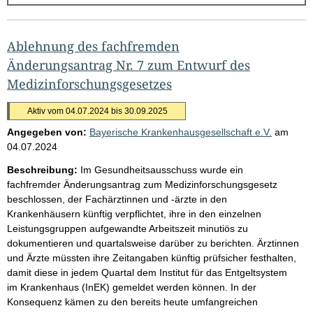
g
e
b
Ablehnung des fachfremden
n
Änderungsantrag Nr. 7 zum Entwurf des
i
Medizinforschungsgesetzes
s
Aktiv vom 04.07.2024 bis 30.09.2025
s
Angegeben von:
Bayerische Krankenhausgesellschaft e.V.
am
e
04.07.2024
p
Beschreibung:
Im Gesundheitsausschuss wurde ein
r
fachfremder Änderungsantrag zum Medizinforschungsgesetz
o
beschlossen, der Fachärztinnen und -ärzte in den
Krankenhäusern künftig verpflichtet, ihre in den einzelnen
S
Leistungsgruppen aufgewandte Arbeitszeit minutiös zu
e
dokumentieren und quartalsweise darüber zu berichten. Ärztinnen
i
und Ärzte müssten ihre Zeitangaben künftig prüfsicher festhalten,
damit diese in jedem Quartal dem Institut für das Entgeltsystem
t
im Krankenhaus (InEK) gemeldet werden können. In der
e
Konsequenz kämen zu den bereits heute umfangreichen