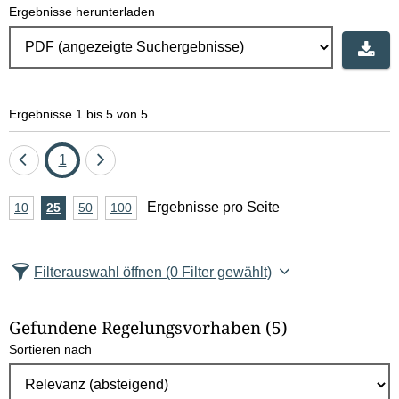
Ergebnisse herunterladen
Ergebnisse 1 bis 5 von 5
Eine
Seite
Eine
1
Seite
Seite
A
Ergebnisse pro Seite
10
Ergebnisse
25
Ergebnisse
50
Ergebnisse
100
Ergebnisse
zurück
vor
n
pro
pro
pro
pro
Seite
Seite
Seite
Seite
z
Filterauswahl öffnen
(0 Filter gewählt)
a
h
Gefundene Regelungsvorhaben
(5)
l
Sortieren nach
E
r