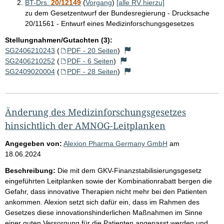
BT-Drs.
20/12149
(
Vorgang
)
[alle RV hierzu]
zu dem Gesetzentwurf der Bundesregierung - Drucksache
20/11561 - Entwurf eines Medizinforschungsgesetzes
Stellungnahmen/Gutachten (3):
SG2406210243
(
PDF - 20 Seiten
)
SG2406210252
(
PDF - 6 Seiten
)
SG2409020004
(
PDF - 28 Seiten
)
Änderung des Medizinforschungsgesetzes
hinsichtlich der AMNOG-Leitplanken
Angegeben von:
Alexion Pharma Germany GmbH
am
18.06.2024
Beschreibung:
Die mit dem GKV-Finanzstabilisierungsgesetz
eingeführten Leitplanken sowie der Kombinationrabatt bergen die
Gefahr, dass innovative Therapien nicht mehr bei den Patienten
ankommen. Alexion setzt sich dafür ein, dass im Rahmen des
Gesetzes diese innovationshinderlichen Maßnahmen im Sinne
einer guten Versorgung für die Patienten angepasst werden und