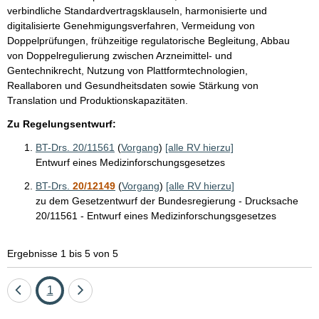
verbindliche Standardvertragsklauseln, harmonisierte und
digitalisierte Genehmigungsverfahren, Vermeidung von
Doppelprüfungen, frühzeitige regulatorische Begleitung, Abbau
von Doppelregulierung zwischen Arzneimittel- und
Gentechnikrecht, Nutzung von Plattformtechnologien,
Reallaboren und Gesundheitsdaten sowie Stärkung von
Translation und Produktionskapazitäten.
Zu Regelungsentwurf:
BT-Drs. 20/11561
(
Vorgang
)
[alle RV hierzu]
Entwurf eines Medizinforschungsgesetzes
BT-Drs.
20/12149
(
Vorgang
)
[alle RV hierzu]
zu dem Gesetzentwurf der Bundesregierung - Drucksache
20/11561 - Entwurf eines Medizinforschungsgesetzes
Ergebnisse 1 bis 5 von 5
Eine
Seite
Eine
1
Seite
Seite