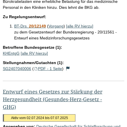
Bürokratielasten eine erhebliche Belastung für das medizinische
Personal in den Kliniken hinzu. Dies lehnt die BKG ab.
Zu Regelungsentwurf:
BT-Drs.
20/12149
(
Vorgang
)
[alle RV hierzu]
zu dem Gesetzentwurf der Bundesregierung - 20/11561 -
Entwurf eines Medizinforschungsgesetzes
Betroffene Bundesgesetze (1):
KHEntgG
[alle RV hierzu]
Stellungnahmen/Gutachten (1):
SG2407040006
(
PDF - 1 Seite
)
Entwurf eines Gesetzes zur Stärkung der
Herzgesundheit (Gesundes-Herz-Gesetz -
GHG)
Aktiv vom 02.07.2024 bis 07.07.2025
Angegeben von:
Deutsche Gesellschaft für Schlafforschung und