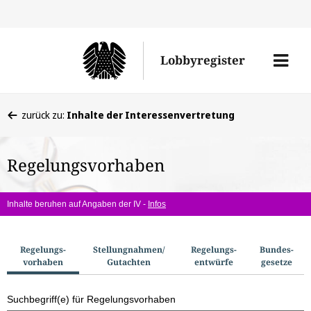
Direkt
Direk
zu
zum
Men
Lobbyregister
den
Inhal
öffne
Sucherge
Sie
zurück zu:
Inhalte der Interessenvertretung
befinden
sich
Regelungsvorhaben
hier:
Inhalte beruhen auf Angaben der IV -
Infos
S
Regelungs­
Stellungnahmen/​
Regelungs­
Bundes­
vorhaben
Gutachten
entwürfe
gesetze
u
c
Suchbegriff(e) für Regelungsvorhaben