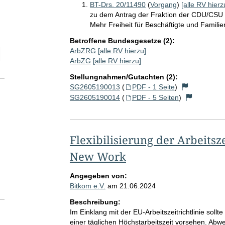
BT-Drs. 20/11490
(
Vorgang
)
[alle RV hierz
zu dem Antrag der Fraktion der CDU/CSU
Mehr Freiheit für Beschäftigte und Familie
Betroffene Bundesgesetze (2):
ArbZRG
[alle RV hierzu]
elektion Anzahl der zu einem einzelnen RV abgegebenen Stellungnah
ArbZG
[alle RV hierzu]
Stellungnahmen/Gutachten (2):
SG2605190013
(
PDF - 1 Seite
)
SG2605190014
(
PDF - 5 Seiten
)
Flexibilisierung der Arbeits
New Work
Angegeben von:
Bitkom e.V.
am
21.06.2024
Beschreibung:
Im Einklang mit der EU-Arbeitszeitrichtlinie sollt
einer täglichen Höchstarbeitszeit vorsehen. Abw