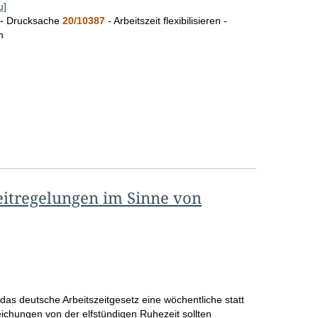
u]
 - Drucksache
20/10387
- Arbeitszeit flexibilisieren -
n
men/Gutachten
zeitregelungen im Sinne von
e das deutsche Arbeitszeitgesetz eine wöchentliche statt
eichungen von der elfstündigen Ruhezeit sollten