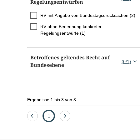
Regelungsentwürfen
RV mit Angabe von Bundestagsdrucksachen (2)
RV ohne Benennung konkreter
Regelungsentwürfe (1)
Betroffenes geltendes Recht auf
(
0
/
1
)
Bundesebene
Ergebnisse 1 bis 3 von 3
Eine
Seite
Eine
1
Seite
Seite
zurück
vor