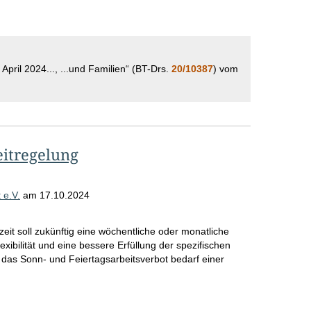
o
S
e
. April 2024..., ...und Familien“ (BT-Drs.
20/10387
) vom
i
t
e
eitregelung
 e.V.
am
17.10.2024
zeit soll zukünftig eine wöchentliche oder monatliche
xibilität und eine bessere Erfüllung der spezifischen
 das Sonn- und Feiertagsarbeitsverbot bedarf einer