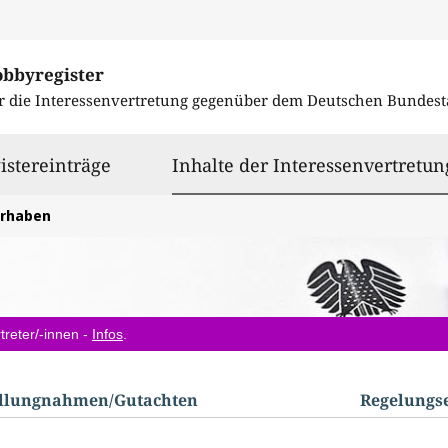
obbyregister
r die Interessenvertretung gegenüber dem
Deutschen Bundest
istereinträge
Inhalte der Interessenvertretun
orhaben
treter/-innen -
Infos
.
ellungnahmen/​Gutachten
Regelungs