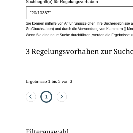
Suchbegriff(e) für Regelungsvorhaben
c
h
Sie können mithilfe von Anführungszeichen Ihre Suchergebnisse auf
b
Großbuchstaben) und durch die Verwendung von Klammern () könn
Wenn Sie eine neue Suche durchführen, werden die Ergebnisse z
o
3 Regelungsvorhaben zur Suche
x
Ergebnisse 1 bis 3 von 3
Eine
Seite
Eine
1
Seite
Seite
zurück
vor
Filterauswahl