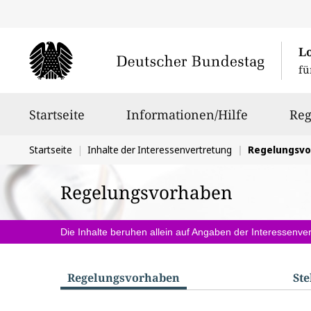
L
fü
Hauptnavigation
Startseite
Informationen/Hilfe
Reg
Sie
Startseite
Inhalte der Interessenvertretung
Regelungsv
befinden
Regelungsvorhaben
sich
hier:
Die Inhalte beruhen allein auf Angaben der Interessenver
Regelungs­vorhaben
St
S
u