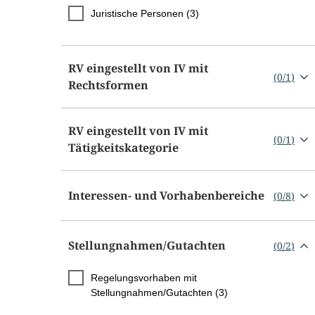
Juristische Personen (3)
RV eingestellt von IV mit
(
0
/
1
)
Rechtsformen
RV eingestellt von IV mit
(
0
/
1
)
Tätigkeitskategorie
Interessen- und Vorhabenbereiche
(
0
/
8
)
Stellungnahmen/​Gutachten
(
0
/
2
)
Regelungsvorhaben mit
Stellungnahmen/Gutachten (3)