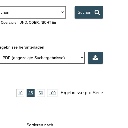
uchen
Suchen
en Operatoren UND, ODER, NICHT (in
rgebnisse herunterladen
A
Ergebnisse pro Seite
10
Ergebnisse
25
Ergebnisse
50
Ergebnisse
100
Ergebnisse
pro
pro
pro
pro
n
Seite
Seite
Seite
Seite
z
a
Sortieren nach