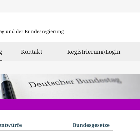
Direkt
Direkt
zu
zum
ag und der Bundesregierung
den
Inhalt
Suchergeb
ausgewählt
g
Kontakt
Registrierung/Login
­entwürfe
Bundes­gesetze