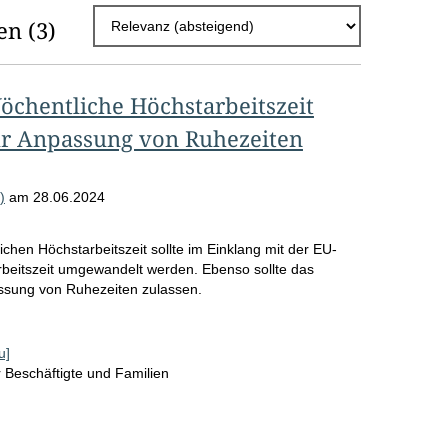
h
en
(3)
l
E
Wöchentliche Höchstarbeitszeit
r
ur Anpassung von Ruhezeiten
g
e
)
am
28.06.2024
b
n
ichen Höchstarbeitszeit sollte im Einklang mit der EU-
i
tarbeitszeit umgewandelt werden. Ebenso sollte das
assung von Ruhezeiten zulassen.
s
s
u]
e
für Beschäftigte und Familien
p
r