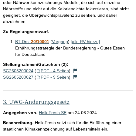
oder Nährwertkennzeichnungs-Modelle, die sich auf einzelne
Nährstoffe und nicht auf die Kaloriendichte fokussieren, sind nicht
geeignet, die Übergewichtsprävalenz zu senken, und daher
abzulehnen.
Zu Regelungsentwurf:
BT-Drs.
20/10001
(
Vorgang
)
[alle RV hierzu]
Ernährungsstrategie der Bundesregierung - Gutes Essen
für Deutschland
Stellungnahmen/Gutachten (2):
SG2605200024
(
PDF - 4 Seiten
)
SG2605200027
(
PDF - 9 Seiten
)
3. UWG-Änderungsgesetz
Angegeben von:
HelloFresh SE
am
24.06.2024
Beschreibung:
HelloFresh setzt sich für die Einführung einer
staatlichen Klimakennzeichnung auf Lebensmitteln ein.