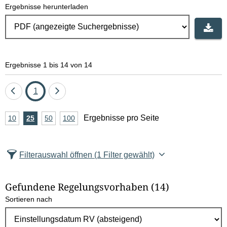
Ergebnisse herunterladen
Ergebnisse 1 bis 14 von 14
Eine
Seite
Eine
1
Seite
Seite
A
Ergebnisse pro Seite
10
Ergebnisse
25
Ergebnisse
50
Ergebnisse
100
Ergebnisse
zurück
vor
n
pro
pro
pro
pro
Seite
Seite
Seite
Seite
z
Filterauswahl öffnen
(1 Filter gewählt)
a
h
Gefundene Regelungsvorhaben
(14)
l
Sortieren nach
E
r