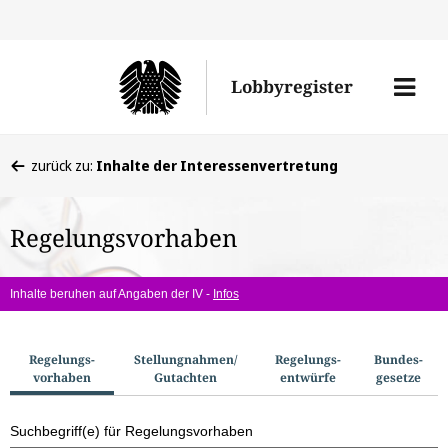
Direkt
Direk
zu
zum
Men
Lobbyregister
den
Inhal
öffne
Sucherge
Sie
zurück zu:
Inhalte der Interessenvertretung
befinden
sich
Regelungsvorhaben
hier:
Inhalte beruhen auf Angaben der IV -
Infos
S
Regelungs­
Stellungnahmen/​
Regelungs­
Bundes­
vorhaben
Gutachten
entwürfe
gesetze
u
c
Suchbegriff(e) für Regelungsvorhaben