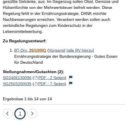
gesüßte Getränke, aus. Im Gegenzug sollen Obst, Gemüse und
Hülsenfürchte von der Mehrwertsteuer befreit werden. Diese
Regelung fehlt in der Ernährungsstrategie. DANK möchte
Nachbesserungen erreichen. Verankert werden sollen auch
verbindliche Regelungen zum Kinderschutz in der
Lebensmittelwerbung.
Zu Regelungsentwurf:
BT-Drs.
20/10001
(
Vorgang
)
[alle RV hierzu]
Ernährungsstrategie der Bundesregierung - Gutes Essen
für Deutschland
Stellungnahmen/Gutachten (2):
SG2406130096
(
PDF - 2 Seiten
)
SG2503200035
(
PDF - 7 Seiten
)
Ergebnisse 1 bis 14 von 14
Eine
Seite
Eine
1
Seite
Seite