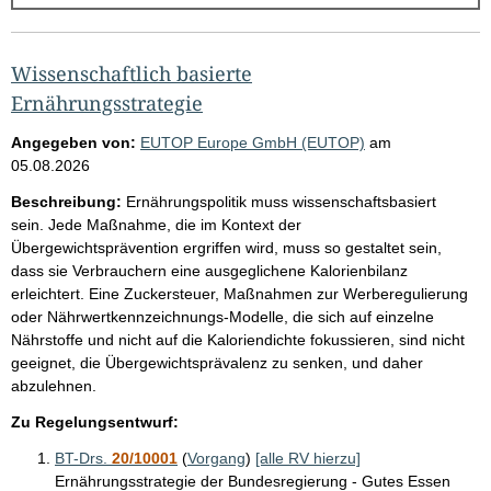
g
e
b
Wissenschaftlich basierte
n
Ernährungsstrategie
i
Angegeben von:
EUTOP Europe GmbH (EUTOP)
am
s
05.08.2026
s
Beschreibung:
Ernährungspolitik muss wissenschaftsbasiert
e
sein. Jede Maßnahme, die im Kontext der
Übergewichtsprävention ergriffen wird, muss so gestaltet sein,
p
dass sie Verbrauchern eine ausgeglichene Kalorienbilanz
r
erleichtert. Eine Zuckersteuer, Maßnahmen zur Werberegulierung
o
oder Nährwertkennzeichnungs-Modelle, die sich auf einzelne
Nährstoffe und nicht auf die Kaloriendichte fokussieren, sind nicht
S
geeignet, die Übergewichtsprävalenz zu senken, und daher
e
abzulehnen.
i
Zu Regelungsentwurf:
t
BT-Drs.
20/10001
(
Vorgang
)
[alle RV hierzu]
e
Ernährungsstrategie der Bundesregierung - Gutes Essen