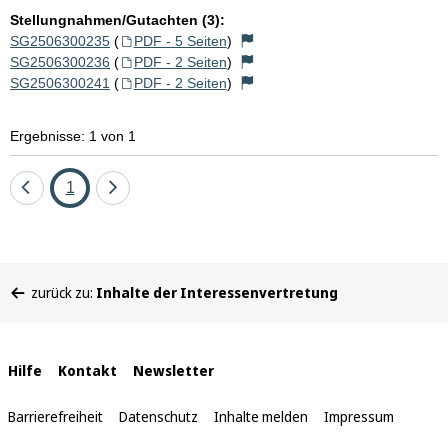
Stellungnahmen/Gutachten (3):
SG2506300235
(
PDF - 5 Seiten
)
SG2506300236
(
PDF - 2 Seiten
)
SG2506300241
(
PDF - 2 Seiten
)
Ergebnisse: 1 von 1
Eine
Seite
Eine
1
Seite
Seite
zurück
vor
Sie
zurück zu:
Inhalte der Interessenvertretung
befinden
sich
hier:
Interne
Hilfe
Kontakt
Newsletter
Links
Barrierefreiheit
Datenschutz
Inhalte melden
Impressum