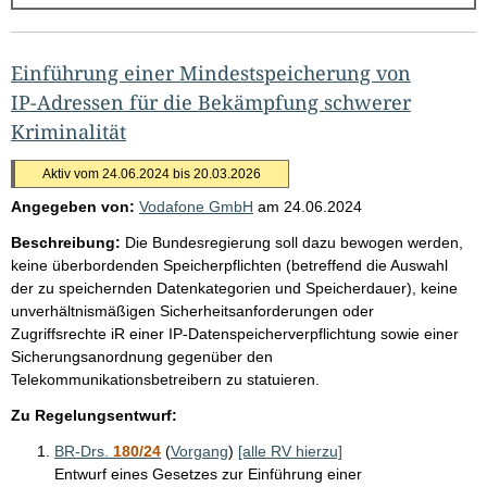
g
e
b
Einführung einer Mindestspeicherung von
n
IP-Adressen für die Bekämpfung schwerer
i
Kriminalität
s
Aktiv vom 24.06.2024 bis 20.03.2026
s
Angegeben von:
Vodafone GmbH
am
24.06.2024
e
Beschreibung:
Die Bundesregierung soll dazu bewogen werden,
p
keine überbordenden Speicherpflichten (betreffend die Auswahl
r
der zu speichernden Datenkategorien und Speicherdauer), keine
o
unverhältnismäßigen Sicherheitsanforderungen oder
Zugriffsrechte iR einer IP-Datenspeicherverpflichtung sowie einer
S
Sicherungsanordnung gegenüber den
e
Telekommunikationsbetreibern zu statuieren.
i
Zu Regelungsentwurf:
t
BR-Drs.
180/24
(
Vorgang
)
[alle RV hierzu]
e
Entwurf eines Gesetzes zur Einführung einer