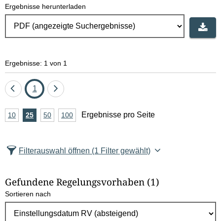
Ergebnisse herunterladen
Ergebnisse: 1 von 1
Eine
Seite
Eine
1
Seite
Seite
A
Ergebnisse pro Seite
10
Ergebnisse
25
Ergebnisse
50
Ergebnisse
100
Ergebnisse
zurück
vor
n
pro
pro
pro
pro
Seite
Seite
Seite
Seite
z
Filterauswahl öffnen
(1 Filter gewählt)
a
h
Gefundene Regelungsvorhaben
(1)
l
Sortieren nach
E
r