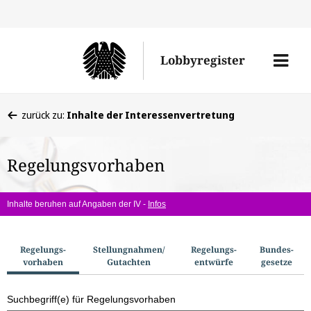
Direkt
Direk
zu
zum
Men
Lobbyregister
den
Inhal
öffne
Sucherge
Sie
zurück zu:
Inhalte der Interessenvertretung
befinden
sich
Regelungsvorhaben
hier:
Inhalte beruhen auf Angaben der IV -
Infos
S
Regelungs­
Stellungnahmen/​
Regelungs­
Bundes­
vorhaben
Gutachten
entwürfe
gesetze
u
c
Suchbegriff(e) für Regelungsvorhaben