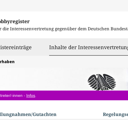
obbyregister
r die Interessenvertretung gegenüber dem
Deutschen Bundest
istereinträge
Inhalte der Interessenvertretun
orhaben
treter/-innen -
Infos
.
ellungnahmen/​Gutachten
Regelungs