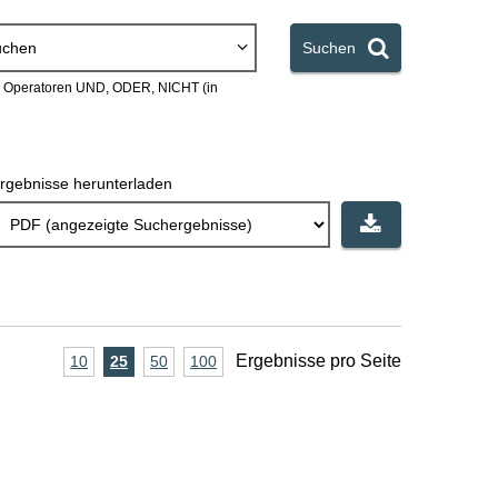
uchen
Suchen
en Operatoren UND, ODER, NICHT (in
rgebnisse herunterladen
A
Ergebnisse pro Seite
10
Ergebnisse
25
Ergebnisse
50
Ergebnisse
100
Ergebnisse
pro
pro
pro
pro
n
Seite
Seite
Seite
Seite
z
a