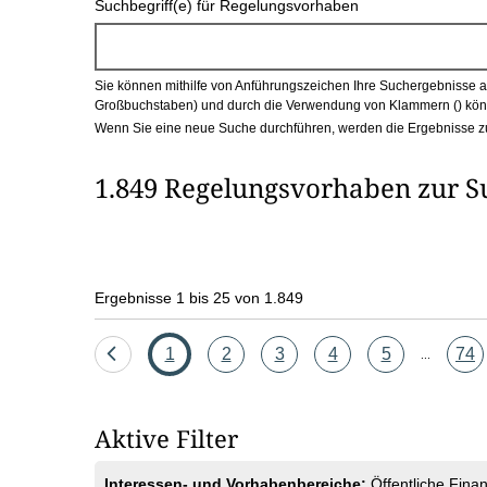
Suchbegriff(e) für Regelungsvorhaben
c
h
Sie können mithilfe von Anführungszeichen Ihre Suchergebnisse auf
b
Großbuchstaben) und durch die Verwendung von Klammern () könn
Wenn Sie eine neue Suche durchführen, werden die Ergebnisse z
o
1.849 Regelungsvorhaben zur S
x
Ergebnisse 1 bis 25 von 1.849
Eine
Seite
Seite
Seite
Seite
Seite
Seit
1
2
3
4
5
74
...
Seite
zurück
Aktive Filter
Interessen- und Vorhabenbereiche:
Öffentliche Fin