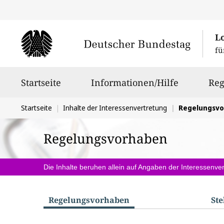
L
fü
Hauptnavigation
Startseite
Informationen/Hilfe
Reg
Sie
Startseite
Inhalte der Interessenvertretung
Regelungsv
befinden
Regelungsvorhaben
sich
hier:
Die Inhalte beruhen allein auf Angaben der Interessenver
Regelungs­vorhaben
St
S
u