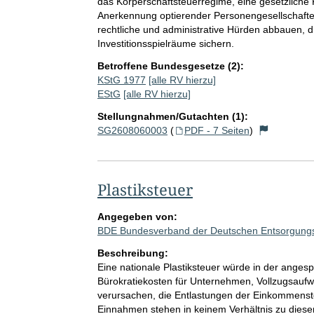
das Körperschaftsteuerregime, eine gesetzlich
Anerkennung optierender Personengesellschafte
rechtliche und administrative Hürden abbauen, d
Investitionsspielräume sichern.
Betroffene Bundesgesetze (2):
KStG 1977
[alle RV hierzu]
EStG
[alle RV hierzu]
Stellungnahmen/Gutachten (1):
SG2608060003
(
PDF - 7 Seiten
)
Plastiksteuer
Angegeben von:
BDE Bundesverband der Deutschen Entsorgungs-, 
Beschreibung:
Eine nationale Plastiksteuer würde in der angesp
Bürokratiekosten für Unternehmen, Vollzugsaufw
verursachen, die Entlastungen der Einkommenst
Einnahmen stehen in keinem Verhältnis zu dies