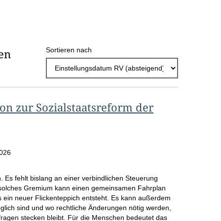
h
l
E
Sortieren nach
en
r
g
e
b
n zur Sozialstaatsreform der
n
i
s
2026
s
n. Es fehlt bislang an einer verbindlichen Steuerung
e
solches Gremium kann einen gemeinsamen Fahrplan
p
s ein neuer Flickenteppich entsteht. Es kann außerdem
öglich sind und wo rechtliche Änderungen nötig werden,
r
sfragen stecken bleibt. Für die Menschen bedeutet das