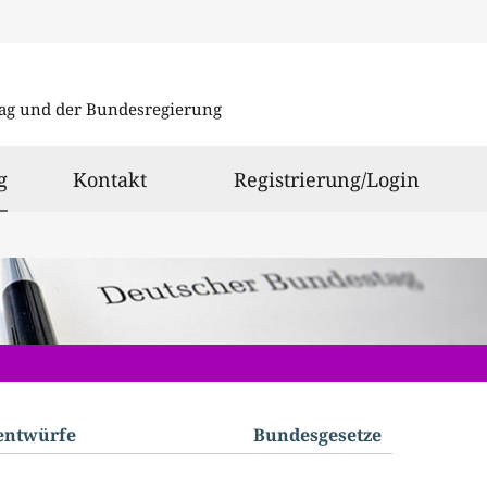
Direkt
Direkt
zu
zum
ag und der Bundesregierung
den
Inhalt
Suchergeb
ausgewählt
g
Kontakt
Registrierung/Login
­entwürfe
Bundes­gesetze