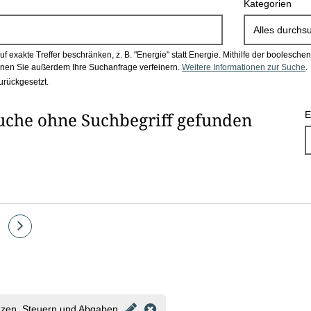
Kategorien
Alles durchs
 exakte Treffer beschränken, z. B. "Energie" statt Energie.
Mithilfe der boolesch
en Sie außerdem Ihre Suchanfrage verfeinern.
Weitere Informationen zur Suche
.
urückgesetzt.
uche ohne Suchbegriff gefunden
E
e
Eine
Seite
vor
anzen, Steuern und Abgaben