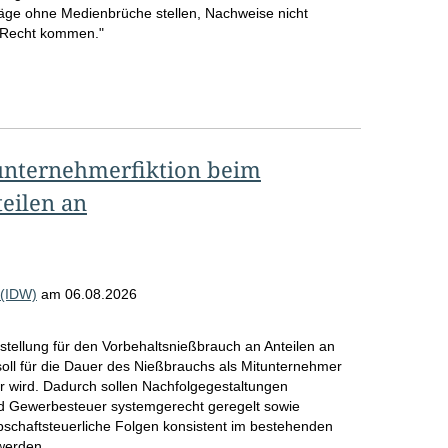
träge ohne Medienbrüche stellen, Nachweise nicht
o
m Recht kommen."
S
e
i
t
unternehmerfiktion beim
e
eilen an
 (IDW)
am
06.08.2026
rstellung für den Vorbehaltsnießbrauch an Anteilen an
oll für die Dauer des Nießbrauchs als Mitunternehmer
r wird. Dadurch sollen Nachfolgegestaltungen
d Gewerbesteuer systemgerecht geregelt sowie
bschaftsteuerliche Folgen konsistent im bestehenden
werden.