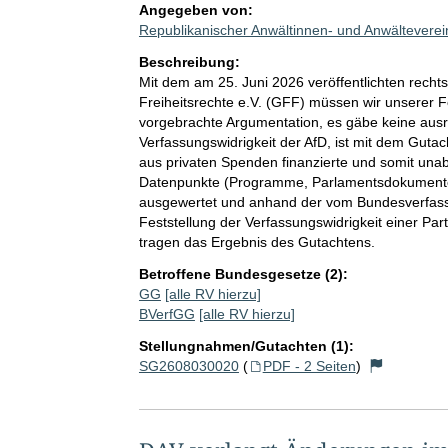
Angegeben von:
Republikanischer Anwältinnen- und Anwälteverei
Beschreibung:
Mit dem am 25. Juni 2026 veröffentlichten recht
Freiheitsrechte e.V. (GFF) müssen wir unserer F
vorgebrachte Argumentation, es gäbe keine ausr
Verfassungswidrigkeit der AfD, ist mit dem Guta
aus privaten Spenden finanzierte und somit una
Datenpunkte (Programme, Parlamentsdokumente,
ausgewertet und anhand der vom Bundesverfass
Feststellung der Verfassungswidrigkeit einer Par
tragen das Ergebnis des Gutachtens.
Betroffene Bundesgesetze (2):
GG
[alle RV hierzu]
BVerfGG
[alle RV hierzu]
Stellungnahmen/Gutachten (1):
SG2608030020
(
PDF - 2 Seiten
)