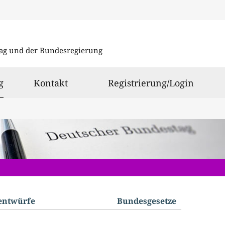
Direkt
Direkt
zu
zum
ag und der Bundesregierung
den
Inhalt
Suchergeb
ausgewählt
g
Kontakt
Registrierung/Login
­entwürfe
Bundes­gesetze