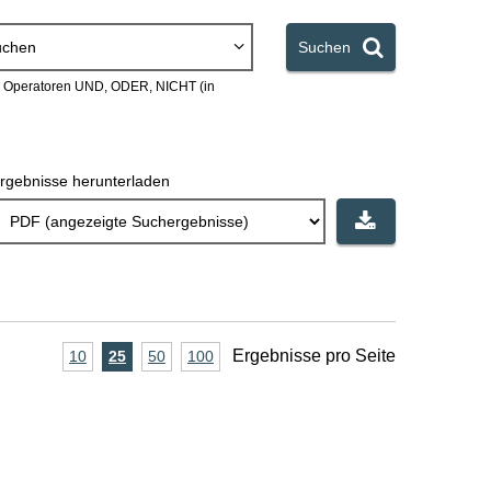
uchen
Suchen
en Operatoren UND, ODER, NICHT (in
rgebnisse herunterladen
A
Ergebnisse pro Seite
10
Ergebnisse
25
Ergebnisse
50
Ergebnisse
100
Ergebnisse
pro
pro
pro
pro
n
Seite
Seite
Seite
Seite
z
a