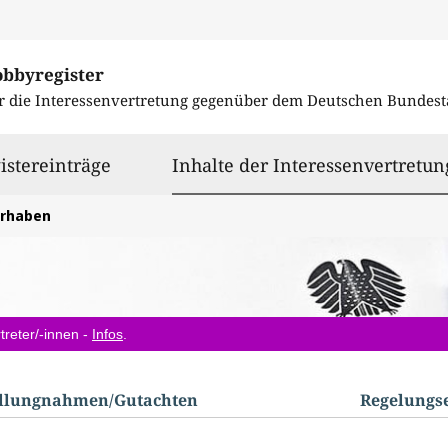
obbyregister
r die Interessenvertretung gegenüber dem
Deutschen Bundest
istereinträge
Inhalte der Interessenvertretun
orhaben
treter/-innen -
Infos
.
ellungnahmen/​Gutachten
Regelungs