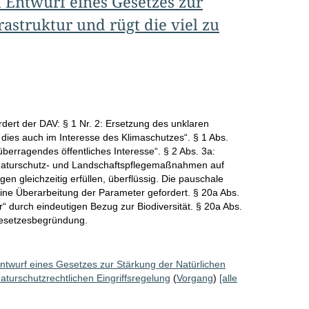
Entwurf eines Gesetzes zur
astruktur und rügt die viel zu
ert der DAV: § 1 Nr. 2: Ersetzung des unklaren
, dies auch im Interesse des Klimaschutzes“. § 1 Abs.
berragendes öffentliches Interesse“. § 2 Abs. 3a:
 Naturschutz- und Landschaftspflegemaßnahmen auf
en gleichzeitig erfüllen, überflüssig. Die pauschale
e Überarbeitung der Parameter gefordert. § 20a Abs.
ur“ durch eindeutigen Bezug zur Biodiversität. § 20a Abs.
 Gesetzesbegründung.
ntwurf eines Gesetzes zur Stärkung der Natürlichen
naturschutzrechtlichen Eingriffsregelung
(
Vorgang
)
[alle