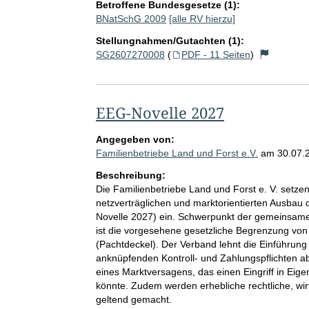
Betroffene Bundesgesetze (1):
BNatSchG 2009
[alle RV hierzu]
Stellungnahmen/Gutachten (1):
SG2607270008
(
PDF - 11 Seiten
)
EEG-Novelle 2027
Angegeben von:
Familienbetriebe Land und Forst e.V.
am
30.07.
Beschreibung:
Die Familienbetriebe Land und Forst e. V. setzen 
netzverträglichen und marktorientierten Ausbau
Novelle 2027) ein. Schwerpunkt der gemeinsam
ist die vorgesehene gesetzliche Begrenzung vo
(Pachtdeckel). Der Verband lehnt die Einführung
anknüpfenden Kontroll- und Zahlungspflichten a
eines Marktversagens, das einen Eingriff in Eige
könnte. Zudem werden erhebliche rechtliche, wir
geltend gemacht.