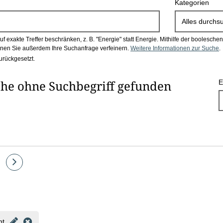
Kategorien
Alles durchs
 exakte Treffer beschränken, z. B. "Energie" statt Energie.
Mithilfe der boolesch
en Sie außerdem Ihre Suchanfrage verfeinern.
Weitere Informationen zur Suche
.
urückgesetzt.
he ohne Suchbegriff gefunden
E
e
Eine
Seite
vor
ht