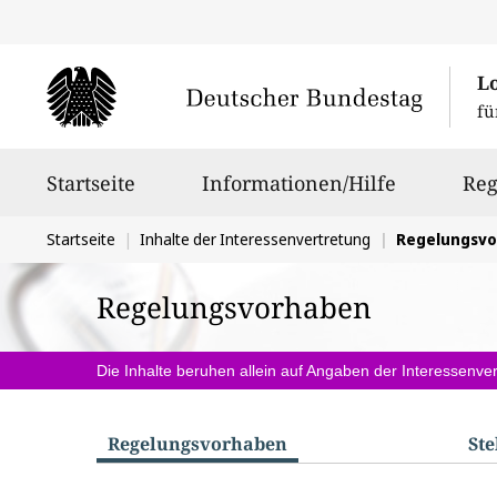
L
fü
Hauptnavigation
Startseite
Informationen/Hilfe
Reg
Sie
Startseite
Inhalte der Interessenvertretung
Regelungsv
befinden
Regelungsvorhaben
sich
hier:
Die Inhalte beruhen allein auf Angaben der Interessenver
Regelungs­vorhaben
St
S
u