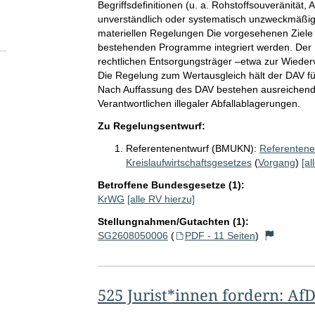
Begriffsdefinitionen (u. a. Rohstoffsouveränität, 
unverständlich oder systematisch unzweckmäßig. 
materiellen Regelungen Die vorgesehenen Ziele z
bestehenden Programme integriert werden. Der DA
rechtlichen Entsorgungsträger –etwa zur Wiede
Die Regelung zum Wertausgleich hält der DAV für
Nach Auffassung des DAV bestehen ausreichend
Verantwortlichen illegaler Abfallablagerungen.
Zu Regelungsentwurf:
Referentenentwurf (BMUKN):
Referentene
Kreislaufwirtschaftsgesetzes
(
Vorgang
)
[al
Betroffene Bundesgesetze (1):
KrWG
[alle RV hierzu]
Stellungnahmen/Gutachten (1):
SG2608050006
(
PDF - 11 Seiten
)
525 Jurist*innen fordern: Af