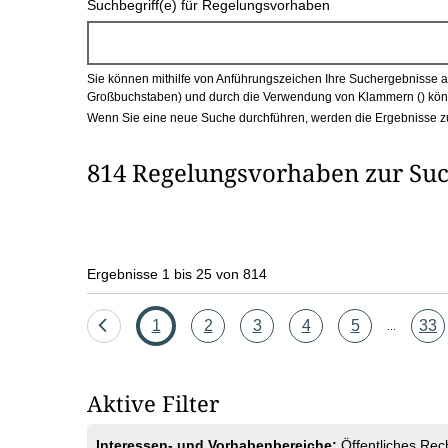
Suchbegriff(e) für Regelungsvorhaben
c
h
Sie können mithilfe von Anführungszeichen Ihre Suchergebnisse auf
b
Großbuchstaben) und durch die Verwendung von Klammern () könn
Wenn Sie eine neue Suche durchführen, werden die Ergebnisse z
o
814 Regelungsvorhaben zur Suc
x
Ergebnisse 1 bis 25 von 814
Eine
Seite
Seite
Seite
Seite
Seite
Seit
1
2
3
4
5
33
...
Seite
zurück
Aktive Filter
Interessen- und Vorhabenbereiche:
Öffentliches Rec