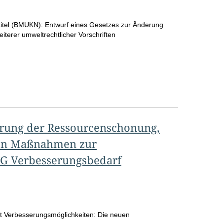
o
itel (BMUKN):
Entwurf eines Gesetzes zur Änderung
S
terer umweltrechtlicher Vorschriften
e
i
t
e
erung der Ressourcenschonung,
nten Maßnahmen zur
WG Verbesserungsbedarf
eit Verbesserungsmöglichkeiten: Die neuen