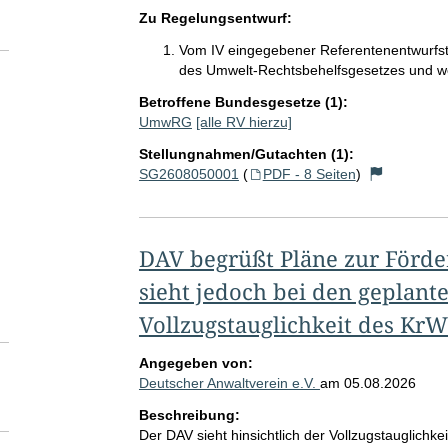
Zu Regelungsentwurf:
Vom IV eingegebener Referentenentwurfst
des Umwelt-Rechtsbehelfsgesetzes und wei
Betroffene Bundesgesetze (1):
UmwRG
[alle RV hierzu]
Stellungnahmen/Gutachten (1):
SG2608050001
(
PDF - 8 Seiten
)
DAV begrüßt Pläne zur Förd
sieht jedoch bei den gepla
Vollzugstauglichkeit des Kr
Angegeben von:
Deutscher Anwaltverein e.V.
am
05.08.2026
Beschreibung:
Der DAV sieht hinsichtlich der Vollzugstauglichk