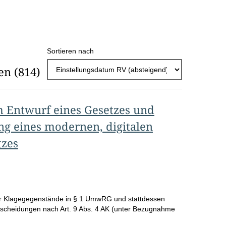
h
l
E
Sortieren nach
r
en
(814)
g
e
b
 Entwurf eines Gesetzes und
n
ng eines modernen, digitalen
i
zes
s
s
e
r Klagegegenstände in § 1 UmwRG und stattdessen
p
ntscheidungen nach Art. 9 Abs. 4 AK (unter Bezugnahme
r