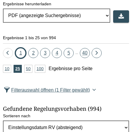
Ergebnisse herunterladen
Ergebnisse 1 bis 25 von 994
Eine
Seite
Seite
Seite
Seite
Seite
Seite
Eine
1
2
3
4
5
40
...
Seite
Seite
A
Ergebnisse pro Seite
10
Ergebnisse
25
Ergebnisse
50
Ergebnisse
100
Ergebnisse
zurück
vor
n
pro
pro
pro
pro
Seite
Seite
Seite
Seite
z
Filterauswahl öffnen
(1 Filter gewählt)
a
h
Gefundene Regelungsvorhaben
(994)
l
Sortieren nach
E
r