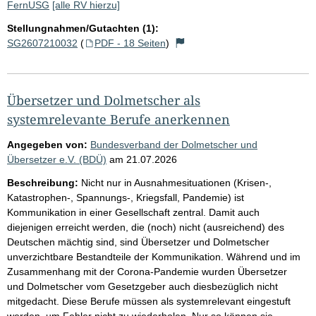
FernUSG
[alle RV hierzu]
Stellungnahmen/Gutachten (1):
SG2607210032
(
PDF - 18 Seiten
)
Übersetzer und Dolmetscher als
systemrelevante Berufe anerkennen
Angegeben von:
Bundesverband der Dolmetscher und
Übersetzer e.V. (BDÜ)
am
21.07.2026
Beschreibung:
Nicht nur in Ausnahmesituationen (Krisen-,
Katastrophen-, Spannungs-, Kriegsfall, Pandemie) ist
Kommunikation in einer Gesellschaft zentral. Damit auch
diejenigen erreicht werden, die (noch) nicht (ausreichend) des
Deutschen mächtig sind, sind Übersetzer und Dolmetscher
unverzichtbare Bestandteile der Kommunikation. Während und im
Zusammenhang mit der Corona-Pandemie wurden Übersetzer
und Dolmetscher vom Gesetzgeber auch diesbezüglich nicht
mitgedacht. Diese Berufe müssen als systemrelevant eingestuft
werden, um Fehler nicht zu wiederholen. Nur so können sie