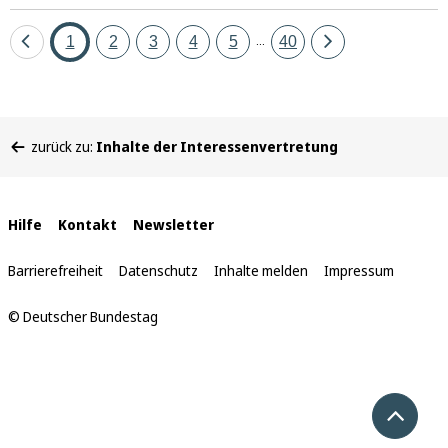
Eine
Seite
Seite
Seite
Seite
Seite
Seite
Eine
1
2
3
4
5
40
...
Seite
Seite
zurück
vor
Sie
zurück zu:
Inhalte der Interessenvertretung
befinden
sich
hier:
Interne
Hilfe
Kontakt
Newsletter
Links
Barrierefreiheit
Datenschutz
Inhalte melden
Impressum
© Deutscher Bundestag
Nach 