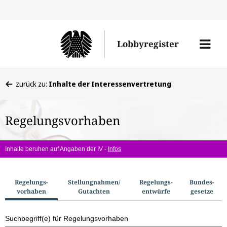
Direkt
Direk
zu
zum
Men
Lobbyregister
den
Inhal
öffne
Sucherge
Sie
zurück zu:
Inhalte der Interessenvertretung
befinden
sich
Regelungsvorhaben
hier:
Inhalte beruhen auf Angaben der IV -
Infos
S
Regelungs­
Stellungnahmen/​
Regelungs­
Bundes­
vorhaben
Gutachten
entwürfe
gesetze
u
c
Suchbegriff(e) für Regelungsvorhaben