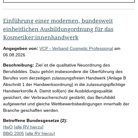
g
e
b
Einführung einer modernen, bundesweit
n
einheitlichen Ausbildungordnung für das
i
Kosmetiker:innenhandwerk
s
Angegeben von:
VCP - Verband Cosmetic Professional
am
s
06.08.2026
e
Beschreibung:
Ziel ist die qualitative Neuordnung des
p
Berufsbildes. Dazu gehört insbesondere die Überführung des
Berufes vom derzeitigen zulassungsfreien Handwerk (Anlage B
r
Abschnitt 1 der Handwerksordnung) in die zulassungspflichtige
o
Handwerksrolle A. Damit soll(en) die Ausbildungsqualität
S
gesichert, der Verbraucherschutz gestärkt, das Berufsbild
aufgewertet und gleiche Wettbewerbsbedingungen innerhalb der
e
Branche geschaffen werden.
i
Betroffene Bundesgesetze (2):
t
HwO
[alle RV hierzu]
e
BBiG 2005
[alle RV hierzu]