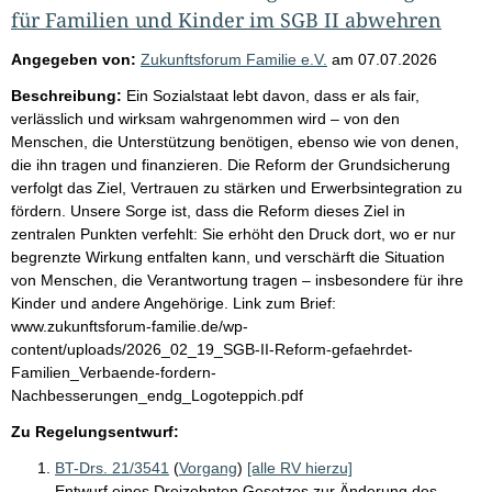
für Familien und Kinder im SGB II abwehren
Angegeben von:
Zukunftsforum Familie e.V.
am
07.07.2026
Beschreibung:
Ein Sozialstaat lebt davon, dass er als fair,
verlässlich und wirksam wahrgenommen wird – von den
Menschen, die Unterstützung benötigen, ebenso wie von denen,
die ihn tragen und finanzieren. Die Reform der Grundsicherung
verfolgt das Ziel, Vertrauen zu stärken und Erwerbsintegration zu
fördern. Unsere Sorge ist, dass die Reform dieses Ziel in
zentralen Punkten verfehlt: Sie erhöht den Druck dort, wo er nur
begrenzte Wirkung entfalten kann, und verschärft die Situation
von Menschen, die Verantwortung tragen – insbesondere für ihre
Kinder und andere Angehörige. Link zum Brief:
www.zukunftsforum-familie.de/wp-
content/uploads/2026_02_19_SGB-II-Reform-gefaehrdet-
Familien_Verbaende-fordern-
Nachbesserungen_endg_Logoteppich.pdf
Zu Regelungsentwurf:
BT-Drs. 21/3541
(
Vorgang
)
[alle RV hierzu]
Entwurf eines Dreizehnten Gesetzes zur Änderung des