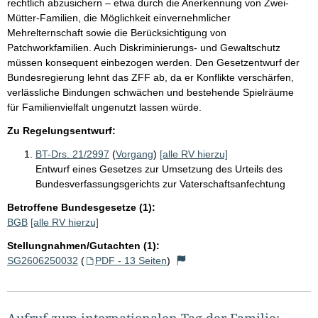
rechtlich abzusichern – etwa durch die Anerkennung von Zwei-
Mütter-Familien, die Möglichkeit einvernehmlicher
Mehrelternschaft sowie die Berücksichtigung von
Patchworkfamilien. Auch Diskriminierungs- und Gewaltschutz
müssen konsequent einbezogen werden. Den Gesetzentwurf der
Bundesregierung lehnt das ZFF ab, da er Konflikte verschärfen,
verlässliche Bindungen schwächen und bestehende Spielräume
für Familienvielfalt ungenutzt lassen würde.
Zu Regelungsentwurf:
BT-Drs. 21/2997
(
Vorgang
)
[alle RV hierzu]
Entwurf eines Gesetzes zur Umsetzung des Urteils des
Bundesverfassungsgerichts zur Vaterschaftsanfechtung
Betroffene Bundesgesetze (1):
BGB
[alle RV hierzu]
Stellungnahmen/Gutachten (1):
SG2606250032
(
PDF - 13 Seiten
)
Aufruf zum internationalen Tag der Familie: