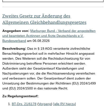
g
e
b
Zweites Gesetz zur Änderung des
n
Allgemeinen Gleichbehandlungsgesetzes
i
Angegeben von:
Marburger Bund - Verband der angestellten
s
und beamteten Ärztinnen und Ärzte Deutschlands e.V.
s
Bundesverband
am
06.08.2026
e
Beschreibung:
Das in § 19 AGG verankerte zivilrechtliche
Benachteiligungsverbot soll in mehrfacher Hinsicht angepasst
p
werden. Des Weiteren soll die Rechtsdurchsetzung für von
r
Diskriminierung betroffene Personen erleichtert werden.
o
Außerdem sieht der Gesetzentwurf Klarstellungen und
Nachjustierungen vor, die die Rechtsanwendung vereinfachen
S
und verbessern sollen. Der Gesetzentwurf dient zudem der
e
Umsetzung der Bestimmungen der Richtlinien (EU) 2024/1499
i
und (EU) 2024/1500 in das nationale Recht.
t
Zu Regelungsentwurf:
e
BT-Drs. 21/6178
(
Vorgang
)
[alle RV hierzu]