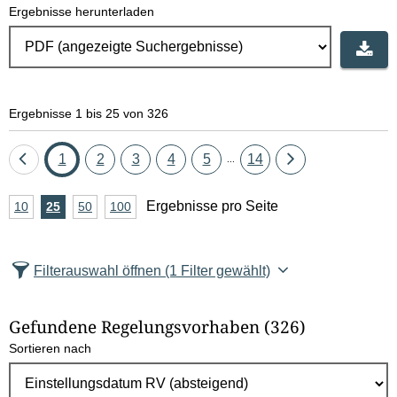
Ergebnisse herunterladen
Ergebnisse 1 bis 25 von 326
Eine
Seite
Seite
Seite
Seite
Seite
Seite
Eine
1
2
3
4
5
14
...
Seite
Seite
A
Ergebnisse pro Seite
10
Ergebnisse
25
Ergebnisse
50
Ergebnisse
100
Ergebnisse
zurück
vor
n
pro
pro
pro
pro
Seite
Seite
Seite
Seite
z
Filterauswahl öffnen
(1 Filter gewählt)
a
h
Gefundene Regelungsvorhaben
(326)
l
Sortieren nach
E
r