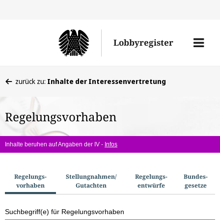
Direkt
Direk
zu
zum
Men
Lobbyregister
den
Inhal
öffne
Sucherge
Sie
zurück zu:
Inhalte der Interessenvertretung
befinden
sich
Regelungsvorhaben
hier:
Inhalte beruhen auf Angaben der IV -
Infos
S
Regelungs­
Stellungnahmen/​
Regelungs­
Bundes­
vorhaben
Gutachten
entwürfe
gesetze
u
c
Suchbegriff(e) für Regelungsvorhaben