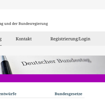
Direkt
Direkt
zu
zum
ag und der Bundesregierung
den
Inhalt
Suchergeb
ausgewählt
g
Kontakt
Registrierung/Login
­entwürfe
Bundes­gesetze