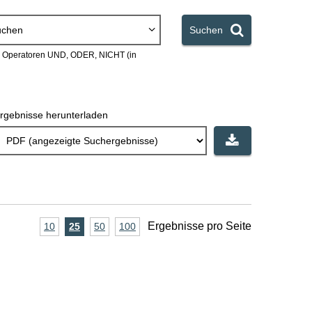
uchen
Suchen
en Operatoren UND, ODER, NICHT (in
rgebnisse herunterladen
A
Ergebnisse pro Seite
10
Ergebnisse
25
Ergebnisse
50
Ergebnisse
100
Ergebnisse
pro
pro
pro
pro
n
Seite
Seite
Seite
Seite
z
a