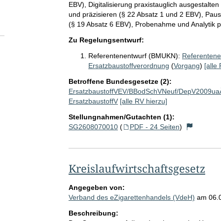
EBV), Digitalisierung praxistauglich ausgestalte
und präzisieren (§ 22 Absatz 1 und 2 EBV), Pau
(§ 19 Absatz 6 EBV), Probenahme und Analytik pr
Zu Regelungsentwurf:
Referentenentwurf (BMUKN):
Referentene
Ersatzbaustoffverordnung
(
Vorgang
)
[alle
Betroffene Bundesgesetze (2):
ErsatzbaustoffVEV/BBodSchVNeuf/DepV2009u
ErsatzbaustoffV
[alle RV hierzu]
Stellungnahmen/Gutachten (1):
SG2608070010
(
PDF - 24 Seiten
)
Kreislaufwirtschaftsgesetz
Angegeben von:
Verband des eZigarettenhandels (VdeH)
am
06.
Beschreibung: