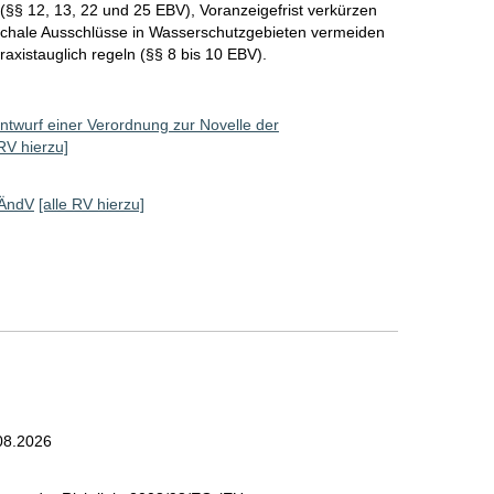
n (§§ 12, 13, 22 und 25 EBV), Voranzeigefrist verkürzen
schale Ausschlüsse in Wasserschutzgebieten vermeiden
axistauglich regeln (§§ 8 bis 10 EBV).
ntwurf einer Verordnung zur Novelle der
 RV hierzu]
aÄndV
[alle RV hierzu]
08.2026