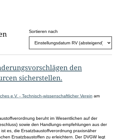
h
l
E
Sortieren nach
en
r
g
e
b
nderungsvorschlägen den
n
rcen sicherstellen.
i
s
es e.V. - Technisch-wissenschaftlicher Verein
am
s
e
austoffverordnung beruht im Wesentlichen auf der
p
eschluss) sowie den Handlungs-empfehlungen aus der
ist es, die Ersatzbaustoffverordnung praxisnäher
r
schen Ersatzbaustoffen zu erleichtern. Der DVGW legt