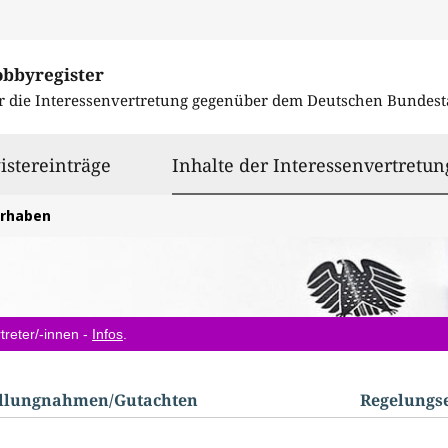
obbyregister
r die Interessenvertretung gegenüber dem
Deutschen Bundest
istereinträge
Inhalte der Interessenvertretun
orhaben
treter/-innen -
Infos
.
ellungnahmen/​Gutachten
Regelungs