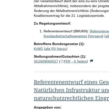
Der Gesetzentwurf dient der eins-zu-eins Umset
Abfallrahmenrichtlinie), insbesondere der jüngs
Änderung der Abfallrahmenrichtlinie (Änderungs
Koalitionsvertrag für die 21. Legislaturperiode.
Zu Regelungsentwurf:
Referentenentwurf (BMUKN):
Referentene
Kreislaufwirtschaftsgesetzes
(
Vorgang
)
[al
Betroffene Bundesgesetze (1):
KrWG
[alle RV hierzu]
Stellungnahmen/Gutachten (1):
SG2608060027
(
PDF - 6 Seiten
)
Referentenentwurf eines Ges
Natürlichen Infrastruktur un
naturschutzrechtlichen Eingr
Angegeben von: