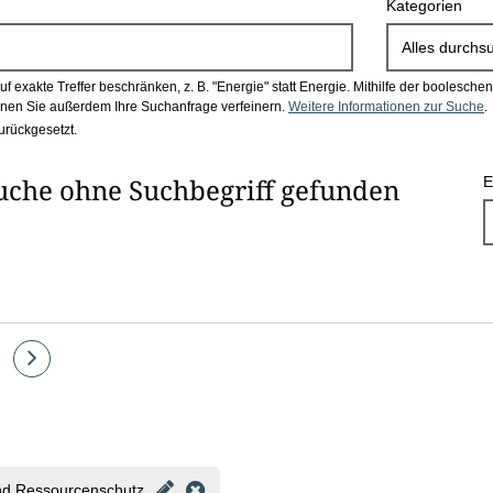
Kategorien
Alles durchs
 exakte Treffer beschränken, z. B. "Energie" statt Energie.
Mithilfe der boolesch
en Sie außerdem Ihre Suchanfrage verfeinern.
Weitere Informationen zur Suche
.
urückgesetzt.
uche ohne Suchbegriff gefunden
E
e
Eine
Seite
vor
und Ressourcenschutz