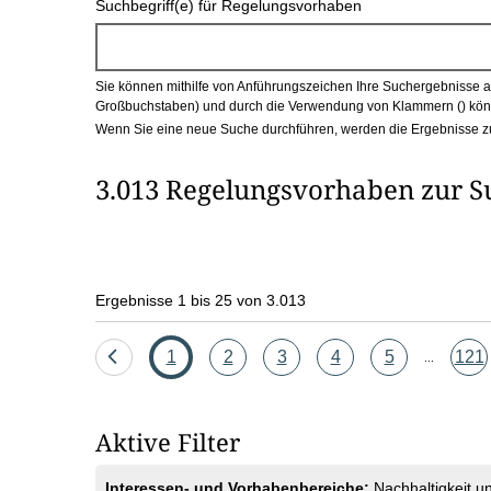
Suchbegriff(e) für Regelungsvorhaben
c
h
Sie können mithilfe von Anführungszeichen Ihre Suchergebnisse auf
b
Großbuchstaben) und durch die Verwendung von Klammern () könn
Wenn Sie eine neue Suche durchführen, werden die Ergebnisse z
o
3.013 Regelungsvorhaben zur S
x
Ergebnisse 1 bis 25 von 3.013
Eine
Seite
Seite
Seite
Seite
Seite
Seit
1
2
3
4
5
121
...
Seite
zurück
Aktive Filter
Interessen- und Vorhabenbereiche:
Nachhaltigkeit 