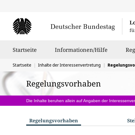
L
fü
Hauptnavigation
Startseite
Informationen/Hilfe
Reg
Sie
Startseite
Inhalte der Interessenvertretung
Regelungsv
befinden
Regelungsvorhaben
sich
hier:
Die Inhalte beruhen allein auf Angaben der Interessenver
Regelungs­vorhaben
St
S
u