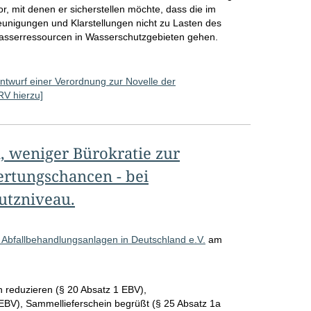
, mit denen er sicherstellen möchte, dass die im
o
unigungen und Klarstellungen nicht zu Lasten des
S
asserressourcen in Wasserschutzgebieten gehen.
e
i
ntwurf einer Verordnung zur Novelle der
 RV hierzu]
t
e
, weniger Bürokratie zur
rtungschancen - bei
utzniveau.
 Abfallbehandlungsanlagen in Deutschland e.V.
am
reduzieren (§ 20 Absatz 1 EBV),
EBV), Sammellieferschein begrüßt (§ 25 Absatz 1a