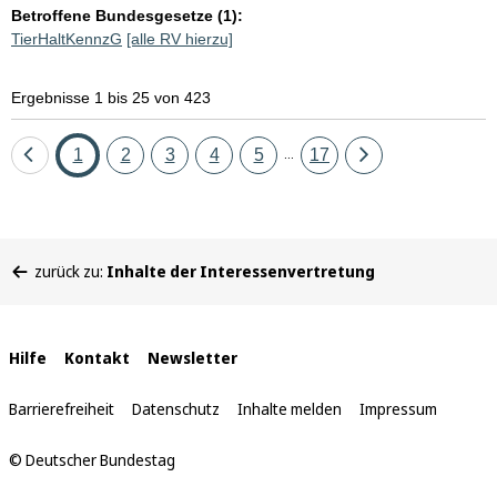
Betroffene Bundesgesetze (1):
TierHaltKennzG
[alle RV hierzu]
Ergebnisse 1 bis 25 von 423
Eine
Seite
Seite
Seite
Seite
Seite
Seite
Eine
1
2
3
4
5
17
...
Seite
Seite
zurück
vor
Sie
zurück zu:
Inhalte der Interessenvertretung
befinden
sich
hier:
Interne
Hilfe
Kontakt
Newsletter
Links
Barrierefreiheit
Datenschutz
Inhalte melden
Impressum
© Deutscher Bundestag