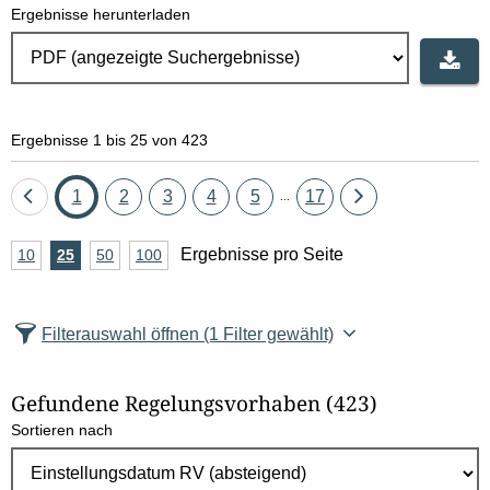
Ergebnisse herunterladen
Ergebnisse 1 bis 25 von 423
Eine
Seite
Seite
Seite
Seite
Seite
Seite
Eine
1
2
3
4
5
17
...
Seite
Seite
A
Ergebnisse pro Seite
10
Ergebnisse
25
Ergebnisse
50
Ergebnisse
100
Ergebnisse
zurück
vor
n
pro
pro
pro
pro
Seite
Seite
Seite
Seite
z
Filterauswahl öffnen
(1 Filter gewählt)
a
h
Gefundene Regelungsvorhaben
(423)
l
Sortieren nach
E
r