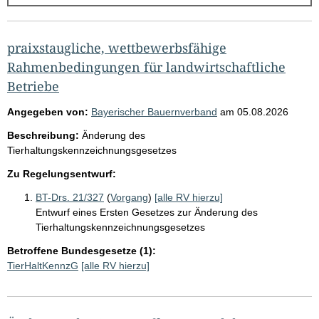
g
e
b
praixstaugliche, wettbewerbsfähige
n
Rahmenbedingungen für landwirtschaftliche
i
Betriebe
s
Angegeben von:
Bayerischer Bauernverband
am
05.08.2026
s
Beschreibung:
Änderung des
e
Tierhaltungskennzeichnungsgesetzes
p
Zu Regelungsentwurf:
r
BT-Drs. 21/327
(
Vorgang
)
[alle RV hierzu]
o
Entwurf eines Ersten Gesetzes zur Änderung des
S
Tierhaltungskennzeichnungsgesetzes
e
Betroffene Bundesgesetze (1):
i
TierHaltKennzG
[alle RV hierzu]
t
e