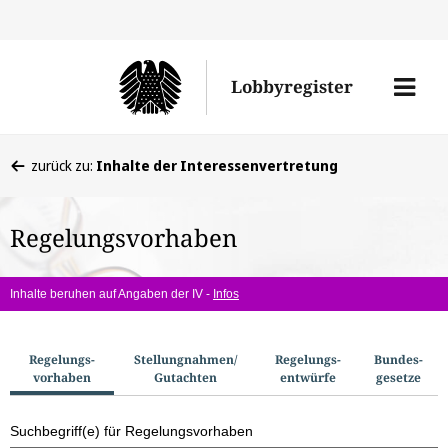
Direkt
Direk
zu
zum
Men
Lobbyregister
den
Inhal
öffne
Sucherge
Sie
zurück zu:
Inhalte der Interessenvertretung
befinden
sich
Regelungsvorhaben
hier:
Inhalte beruhen auf Angaben der IV -
Infos
S
Regelungs­
Stellungnahmen/​
Regelungs­
Bundes­
vorhaben
Gutachten
entwürfe
gesetze
u
c
Suchbegriff(e) für Regelungsvorhaben