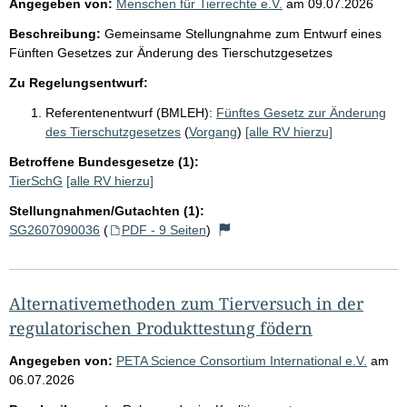
Angegeben von:
Menschen für Tierrechte e.V.
am
09.07.2026
Beschreibung:
Gemeinsame Stellungnahme zum Entwurf eines
Fünften Gesetzes zur Änderung des Tierschutzgesetzes
Zu Regelungsentwurf:
Referentenentwurf (BMLEH):
Fünftes Gesetz zur Änderung
des Tierschutzgesetzes
(
Vorgang
)
[alle RV hierzu]
Betroffene Bundesgesetze (1):
TierSchG
[alle RV hierzu]
Stellungnahmen/Gutachten (1):
SG2607090036
(
PDF - 9 Seiten
)
Alternativemethoden zum Tierversuch in der
regulatorischen Produkttestung födern
Angegeben von:
PETA Science Consortium International e.V.
am
06.07.2026