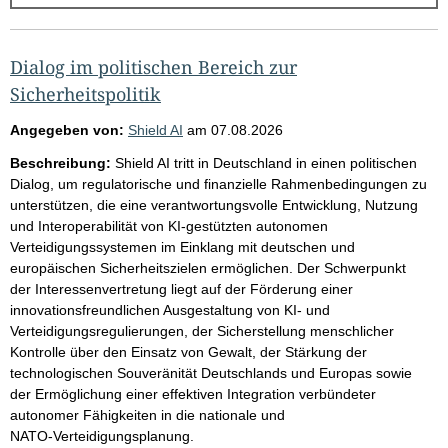
g
e
b
Dialog im politischen Bereich zur
n
Sicherheitspolitik
i
Angegeben von:
Shield AI
am
07.08.2026
s
Beschreibung:
Shield AI tritt in Deutschland in einen politischen
s
Dialog, um regulatorische und finanzielle Rahmenbedingungen zu
e
unterstützen, die eine verantwortungsvolle Entwicklung, Nutzung
und Interoperabilität von KI‑gestützten autonomen
p
Verteidigungssystemen im Einklang mit deutschen und
r
europäischen Sicherheitszielen ermöglichen. Der Schwerpunkt
o
der Interessenvertretung liegt auf der Förderung einer
innovationsfreundlichen Ausgestaltung von KI‑ und
S
Verteidigungsregulierungen, der Sicherstellung menschlicher
e
Kontrolle über den Einsatz von Gewalt, der Stärkung der
i
technologischen Souveränität Deutschlands und Europas sowie
der Ermöglichung einer effektiven Integration verbündeter
t
autonomer Fähigkeiten in die nationale und
e
NATO‑Verteidigungsplanung.