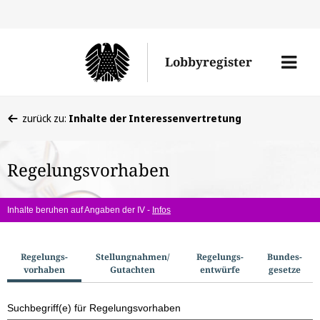
Direkt
Direk
zu
zum
Men
Lobbyregister
den
Inhal
öffne
Sucherge
Sie
zurück zu:
Inhalte der Interessenvertretung
befinden
sich
Regelungsvorhaben
hier:
Inhalte beruhen auf Angaben der IV -
Infos
S
Regelungs­
Stellungnahmen/​
Regelungs­
Bundes­
vorhaben
Gutachten
entwürfe
gesetze
u
c
Suchbegriff(e) für Regelungsvorhaben