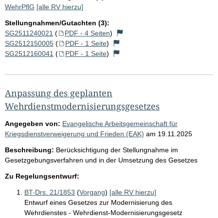
WehrPflG
[alle RV hierzu]
Stellungnahmen/Gutachten (3):
SG2511240021
(
PDF - 4 Seiten
)
SG2512150005
(
PDF - 1 Seite
)
SG2512160041
(
PDF - 1 Seite
)
Anpassung des geplanten
Wehrdienstmodernisierungsgesetzes
Angegeben von:
Evangelische Arbeitsgemeinschaft für
Kriegsdienstverweigerung und Frieden (EAK)
am
19.11.2025
Beschreibung:
Berücksichtigung der Stellungnahme im
Gesetzgebungsverfahren und in der Umsetzung des Gesetzes
Zu Regelungsentwurf:
BT-Drs. 21/1853
(
Vorgang
)
[alle RV hierzu]
Entwurf eines Gesetzes zur Modernisierung des
Wehrdienstes - Wehrdienst-Modernisierungsgesetz