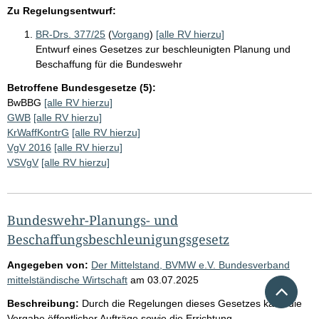
Zu Regelungsentwurf:
BR-Drs. 377/25
(
Vorgang
)
[alle RV hierzu]
Entwurf eines Gesetzes zur beschleunigten Planung und
Beschaffung für die Bundeswehr
Betroffene Bundesgesetze (5):
BwBBG
[alle RV hierzu]
GWB
[alle RV hierzu]
KrWaffKontrG
[alle RV hierzu]
VgV 2016
[alle RV hierzu]
VSVgV
[alle RV hierzu]
Bundeswehr-Planungs- und
Beschaffungsbeschleunigungsgesetz
Angegeben von:
Der Mittelstand, BVMW e.V. Bundesverband
mittelständische Wirtschaft
am
03.07.2025
Nach 
Beschreibung:
Durch die Regelungen dieses Gesetzes kann die
Vergabe öffentlicher Aufträge sowie die Errichtung