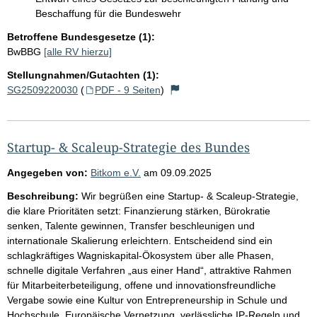
Beschaffung für die Bundeswehr
Betroffene Bundesgesetze (1):
BwBBG
[alle RV hierzu]
Stellungnahmen/Gutachten (1):
SG2509220030
(
PDF - 9 Seiten
)
Startup- & Scaleup-Strategie des Bundes
Angegeben von:
Bitkom e.V.
am
09.09.2025
Beschreibung:
Wir begrüßen eine Startup- & Scaleup-Strategie,
die klare Prioritäten setzt: Finanzierung stärken, Bürokratie
senken, Talente gewinnen, Transfer beschleunigen und
internationale Skalierung erleichtern. Entscheidend sind ein
schlagkräftiges Wagniskapital-Ökosystem über alle Phasen,
schnelle digitale Verfahren „aus einer Hand“, attraktive Rahmen
für Mitarbeiterbeteiligung, offene und innovationsfreundliche
Vergabe sowie eine Kultur von Entrepreneurship in Schule und
Hochschule. Europäische Vernetzung, verlässliche IP-Regeln und