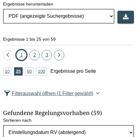
Ergebnisse herunterladen
Ergebnisse 1 bis 25 von 59
Eine
Seite
Seite
Seite
Eine
1
2
3
Seite
Seite
A
Ergebnisse pro Seite
10
Ergebnisse
25
Ergebnisse
50
Ergebnisse
100
Ergebnisse
zurück
vor
n
pro
pro
pro
pro
Seite
Seite
Seite
Seite
z
Filterauswahl öffnen
(1 Filter gewählt)
a
h
Gefundene Regelungsvorhaben
(59)
l
Sortieren nach
E
r