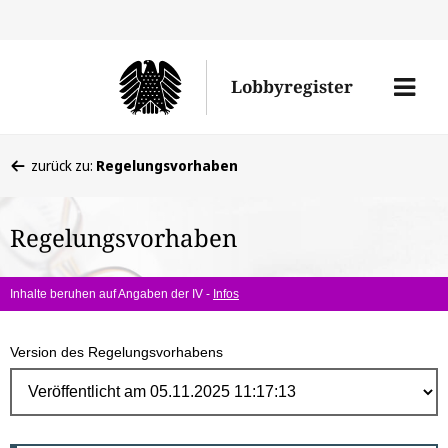
Direk
zum
Men
Lobbyregister
Inhal
öffne
Sie
zurück zu:
Regelungsvorhaben
befinden
sich
Regelungsvorhaben
hier:
Inhalte beruhen auf Angaben der IV -
Infos
Version des Regelungsvorhabens