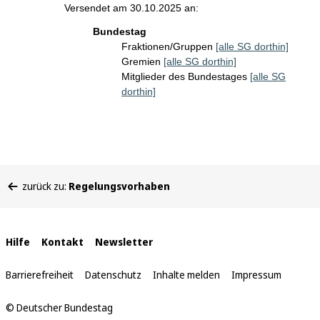
Versendet am 30.10.2025 an:
Bundestag
Fraktionen/Gruppen
[alle SG dorthin]
Gremien
[alle SG dorthin]
Mitglieder des Bundestages
[alle SG
dorthin]
Sie
zurück zu:
Regelungsvorhaben
befinden
sich
hier:
Interne
Hilfe
Kontakt
Newsletter
Links
Barrierefreiheit
Datenschutz
Inhalte melden
Impressum
© Deutscher Bundestag