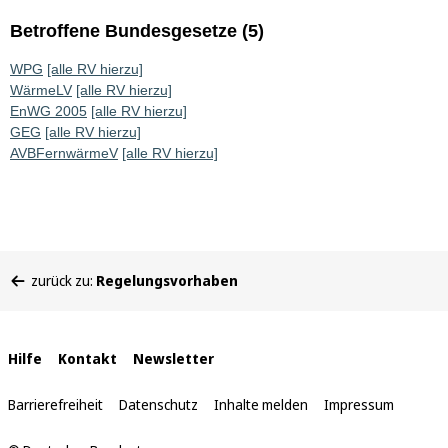
Betroffene Bundesgesetze (5)
WPG
[alle RV hierzu]
WärmeLV
[alle RV hierzu]
EnWG 2005
[alle RV hierzu]
GEG
[alle RV hierzu]
AVBFernwärmeV
[alle RV hierzu]
Sie
zurück zu:
Regelungsvorhaben
befinden
sich
hier:
Interne
Hilfe
Kontakt
Newsletter
Links
Barrierefreiheit
Datenschutz
Inhalte melden
Impressum