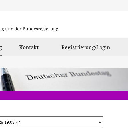
Direkt
zum
ag und der Bundesregierung
Inhalt
ausgewählt
g
Kontakt
Registrierung/Login