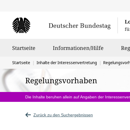
L
fü
Hauptnavigation
Startseite
Informationen/Hilfe
Reg
Sie
Startseite
Inhalte der Interessenvertretung
Regelungsvor
befinden
Regelungsvorhaben
sich
hier:
Die Inhalte beruhen allein auf Angaben der Interessenver
Zurück zu den Suchergebnissen