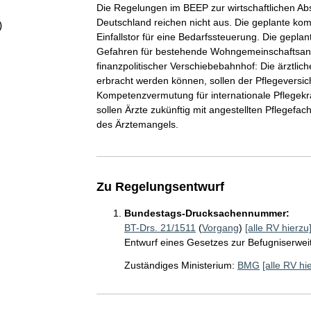
Die Regelungen im BEEP zur wirtschaftlichen Ab
Deutschland reichen nicht aus. Die geplante kom
)
Einfallstor für eine Bedarfssteuerung. Die gepl
Gefahren für bestehende Wohngemeinschaftsang
finanzpolitischer Verschiebebahnhof: Die ärztlic
erbracht werden können, sollen der Pflegeversi
Kompetenzvermutung für internationale Pflegekräf
sollen Ärzte zukünftig mit angestellten Pflegefa
des Ärztemangels.
Zu Regelungsentwurf
Bundestags-Drucksachennummer:
BT-Drs. 21/1511
(
Vorgang
)
[alle RV hierzu
Entwurf eines Gesetzes zur Befugniserweit
Zuständiges Ministerium:
BMG
[alle RV hi