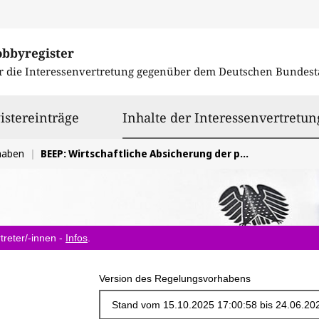
obbyregister
r die Interessenvertretung gegenüber dem
Deutschen Bundest
istereinträge
Inhalte der Interessenvertretun
haben
BEEP: Wirtschaftliche Absicherung der professionellen Pflegeangebote, Ablehnung kommunaler Pflegestrukturplanung und gemeinschaftlicher Wohnformen
treter/-innen -
Infos
.
Version des Regelungsvorhabens