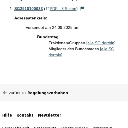
SG2510100033
(
PDF - 3 Seiten
)
Adressatenkreis:
Versendet am 24.09.2025 an:
Bundestag
Fraktionen/Gruppen
[alle SG dorthin]
Mitglieder des Bundestages
[alle SG
dorthin]
Sie
zurück zu:
Regelungsvorhaben
befinden
sich
hier:
Interne
Hilfe
Kontakt
Newsletter
Links