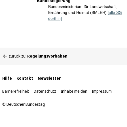
Bundesregierung
Bundesministerium für Landwirtschaft,
Ernährung und Heimat (BMLEH)
[alle SG
dorthin]
Sie
zurück zu:
Regelungsvorhaben
befinden
sich
hier:
Interne
Hilfe
Kontakt
Newsletter
Links
Barrierefreiheit
Datenschutz
Inhalte melden
Impressum
© Deutscher Bundestag