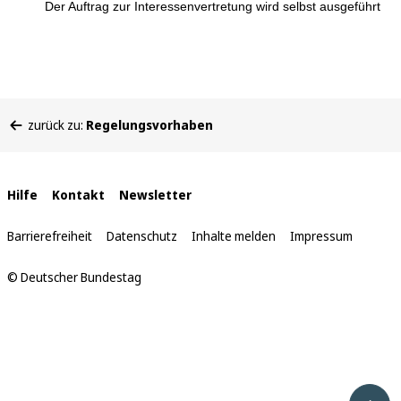
Der Auftrag zur Interessenvertretung wird selbst ausgeführt
Sie
zurück zu:
Regelungsvorhaben
befinden
sich
hier:
Interne
Hilfe
Kontakt
Newsletter
Links
Barrierefreiheit
Datenschutz
Inhalte melden
Impressum
© Deutscher Bundestag