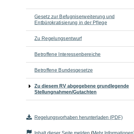
Navigation
Gesetz zur Befugniserweiterung und
Entbürokratisierung in der Pflege
für
Zu Regelungsentwurf
den
Betroffene Interessenbereiche
Seiteninhalt
Betroffene Bundesgesetze
Zu diesem RV abgegebene grundlegende
Stellungnahmen/Gutachten
Regelungsvorhaben herunterladen (PDF)
Inhalt dieser Seite melden
(
Mehr Informationen