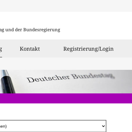
Direkt
zum
ag und der Bundesregierung
Inhalt
ausgewählt
g
Kontakt
Registrierung/Login