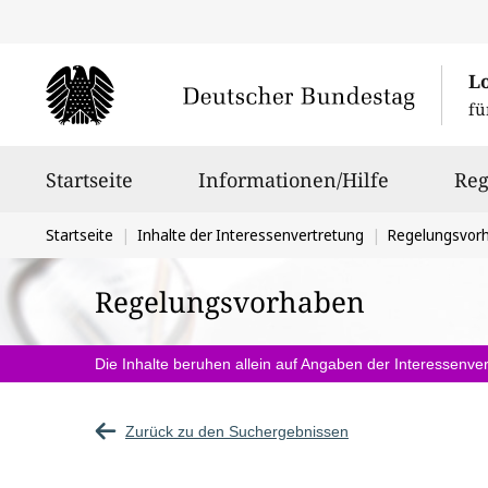
L
fü
Hauptnavigation
Startseite
Informationen/Hilfe
Reg
Sie
Startseite
Inhalte der Interessenvertretung
Regelungsvor
befinden
Regelungsvorhaben
sich
hier:
Die Inhalte beruhen allein auf Angaben der Interessenver
Zurück zu den Suchergebnissen