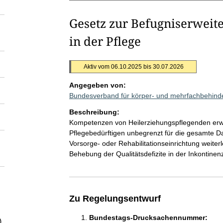
Gesetz zur Befugniserweit
in der Pflege
Aktiv vom 06.10.2025 bis 30.07.2026
Angegeben von:
Bundesverband für körper- und mehrfachbehin
Beschreibung:
Kompetenzen von Heilerziehungspflegenden erwei
Pflegebedürftigen unbegrenzt für die gesamte D
Vorsorge- oder Rehabilitationseinrichtung weiter
Behebung der Qualitätsdefizite in der Inkontine
Zu Regelungsentwurf
Bundestags-Drucksachennummer:
)