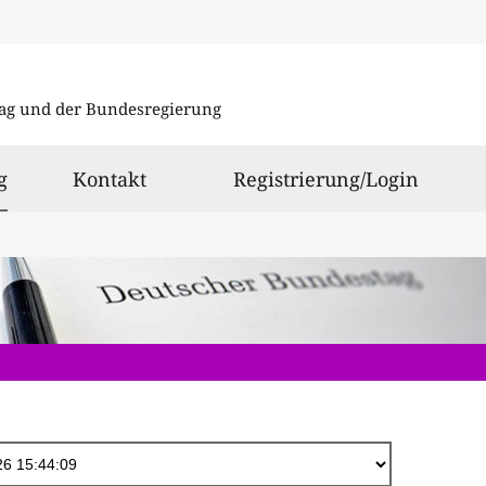
Direkt
zum
ag und der Bundesregierung
Inhalt
ausgewählt
g
Kontakt
Registrierung/Login