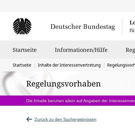
L
fü
Hauptnavigation
Startseite
Informationen/Hilfe
Reg
Sie
Startseite
Inhalte der Interessenvertretung
Regelungsvor
befinden
Regelungsvorhaben
sich
hier:
Die Inhalte beruhen allein auf Angaben der Interessenver
Zurück zu den Suchergebnissen