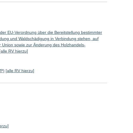
der EU-Verordnung über die Bereitstellung bestimmter
ldung und Waldschädigung in Verbindung stehen, auf
r Union sowie zur Änderung des Holzhandels-
[alle RV hierzu]
WP)
[alle RV hierzu]
erzu]