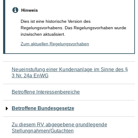
Hinweis
Dies ist eine historische Version des
Regelungsvorhabens. Das Regelungsvorhaben wurde
inzwischen aktualisiert.
Zum aktuellen Regelungsvorhaben
Navigation
Neueinstufung einer Kundenanlage im Sinne des §
3 Nr. 24a EnWG
für
den
Betroffene Interessenbereiche
Seiteninhalt
Betroffene Bundesgesetze
Zu diesem RV abgegebene grundlegende
Stellungnahmen/Gutachten