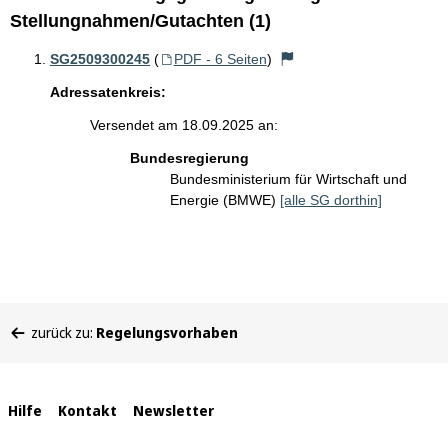
Stellungnahmen/Gutachten (1)
SG2509300245
(
PDF - 6 Seiten
)
Adressatenkreis:
Versendet am 18.09.2025 an:
Bundesregierung
Bundesministerium für Wirtschaft und
Energie (BMWE)
[alle SG dorthin]
Sie
zurück zu:
Regelungsvorhaben
befinden
sich
hier:
Interne
Hilfe
Kontakt
Newsletter
Links