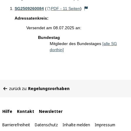
SG2509260084
(
PDF - 11 Seiten
)
Adressatenkreis:
Versendet am 08.07.2025 an:
Bundestag
Mitglieder des Bundestages
[alle SG
dorthin]
Sie
zurück zu:
Regelungsvorhaben
befinden
sich
hier:
Interne
Hilfe
Kontakt
Newsletter
Links
Barrierefreiheit
Datenschutz
Inhalte melden
Impressum