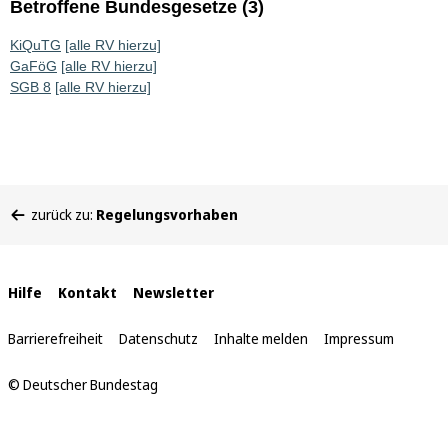
Betroffene Bundesgesetze (3)
KiQuTG
[alle RV hierzu]
GaFöG
[alle RV hierzu]
SGB 8
[alle RV hierzu]
Sie
zurück zu:
Regelungsvorhaben
befinden
sich
hier:
Interne
Hilfe
Kontakt
Newsletter
Links
Barrierefreiheit
Datenschutz
Inhalte melden
Impressum
© Deutscher Bundestag