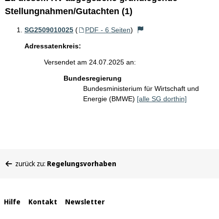
Stellungnahmen/Gutachten (1)
SG2509010025
(
PDF - 6 Seiten
)
Adressatenkreis:
Versendet am 24.07.2025 an:
Bundesregierung
Bundesministerium für Wirtschaft und
Energie (BMWE)
[alle SG dorthin]
Sie
zurück zu:
Regelungsvorhaben
befinden
sich
hier:
Interne
Hilfe
Kontakt
Newsletter
Links