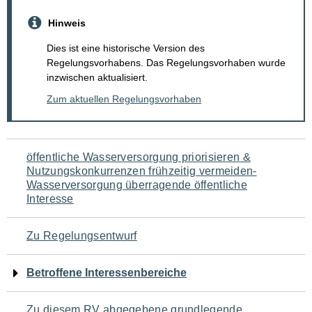
Hinweis
Dies ist eine historische Version des
Regelungsvorhabens. Das Regelungsvorhaben wurde
inzwischen aktualisiert.
Zum aktuellen Regelungsvorhaben
Navigation
öffentliche Wasserversorgung priorisieren &
Nutzungskonkurrenzen frühzeitig vermeiden-
für
Wasserversorgung überragende öffentliche
Interesse
den
Seiteninhalt
Zu Regelungsentwurf
Betroffene Interessenbereiche
Zu diesem RV abgegebene grundlegende