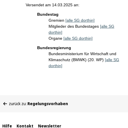
Versendet am 14.03.2025 an:
Bundestag
Gremien
[alle SG dorthin]
Mitglieder des Bundestages
[alle SG
dorthin]
Organe
[alle SG dorthin]
Bundesregierung
Bundesministerium für Wirtschaft und
Klimaschutz (BMWK) (20. WP)
[alle SG
dorthin]
Sie
zurück zu:
Regelungsvorhaben
befinden
sich
hier:
Interne
Hilfe
Kontakt
Newsletter