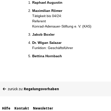
Raphael Augustin
Maximilian Römer
Tätigkeit bis 04/24:
Referent
Konrad-Adenauer-Stiftung e. V. (KAS)
Jakob Boxler
Dr. Wigan Salazar
Funktion: Geschäftsführer
Bettina Hornbach
Sie
zurück zu:
Regelungsvorhaben
befinden
sich
hier:
Interne
Hilfe
Kontakt
Newsletter