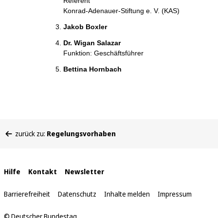
Referent
Konrad-Adenauer-Stiftung e. V. (KAS)
Jakob Boxler
Dr. Wigan Salazar
Funktion: Geschäftsführer
Bettina Hornbach
Sie
zurück zu:
Regelungsvorhaben
befinden
sich
hier:
Interne
Hilfe
Kontakt
Newsletter
Links
Barrierefreiheit
Datenschutz
Inhalte melden
Impressum
© Deutscher Bundestag