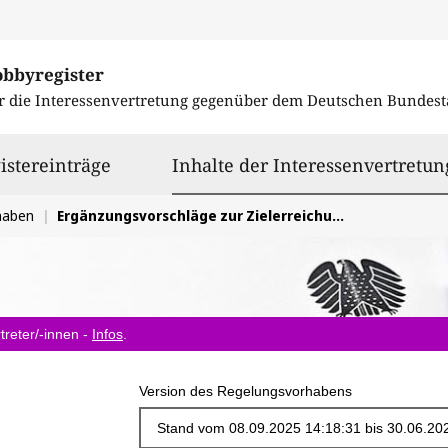
obbyregister
r die Interessenvertretung gegenüber dem
Deutschen Bundest
istereinträge
Inhalte der Interessenvertretun
haben
Ergänzungsvorschläge zur Zielerreichung der 80 %-EE-Quote bis 2030 gemäß EEG und Stromverbrauchsszenarien
treter/-innen -
Infos
.
Version des Regelungsvorhabens