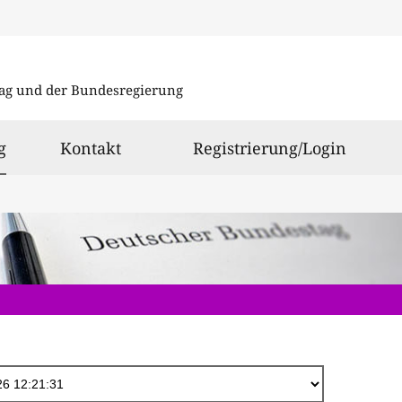
Direkt
zum
ag und der Bundesregierung
Inhalt
ausgewählt
g
Kontakt
Registrierung/Login