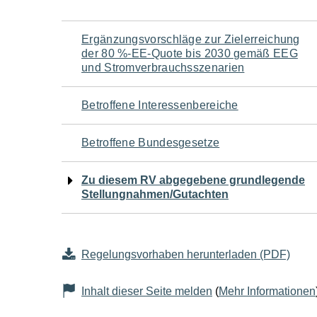
Navigation
Ergänzungsvorschläge zur Zielerreichung
der 80 %-EE-Quote bis 2030 gemäß EEG
für
und Stromverbrauchsszenarien
den
Betroffene Interessenbereiche
Seiteninhalt
Betroffene Bundesgesetze
Zu diesem RV abgegebene grundlegende
Stellungnahmen/Gutachten
Regelungsvorhaben herunterladen (PDF)
Inhalt dieser Seite melden
(
Mehr Informationen