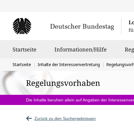
L
fü
Hauptnavigation
Startseite
Informationen/Hilfe
Reg
Sie
Startseite
Inhalte der Interessenvertretung
Regelungsvor
befinden
Regelungsvorhaben
sich
hier:
Die Inhalte beruhen allein auf Angaben der Interessenver
Zurück zu den Suchergebnissen