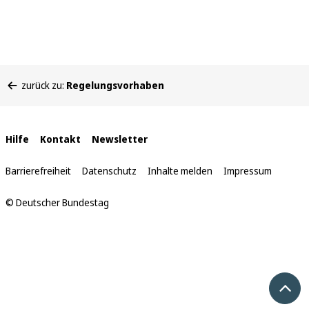
Sie
zurück zu:
Regelungsvorhaben
befinden
sich
hier:
Interne
Hilfe
Kontakt
Newsletter
Links
Barrierefreiheit
Datenschutz
Inhalte melden
Impressum
© Deutscher Bundestag
Nach