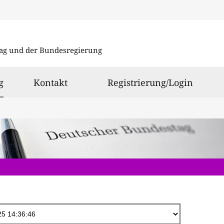
Direkt
zum
ag und der Bundesregierung
Inhalt
ausgewählt
g
Kontakt
Registrierung/Login