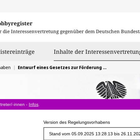
obbyregister
r die Interessenvertretung gegenüber dem
Deutschen Bundest
istereinträge
Inhalte der Interessenvertretun
haben
Entwurf eines Gesetzes zur Förderung privater Investitionen und des Finanzstandorts (Standortfördergesetz/StoFöG)
treter/-innen -
Infos
.
Version des Regelungsvorhabens