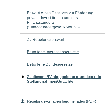
Navigation
Entwurf eines Gesetzes zur Förderung
privater Investitionen und des
für
Finanzstandorts
(Standortfördergesetz/StoFöG)
den
Zu Regelungsentwurf
Seiteninhalt
Betroffene Interessenbereiche
Betroffene Bundesgesetze
Zu diesem RV abgegebene grundlegende
Stellungnahmen/Gutachten
Regelungsvorhaben herunterladen (PDF)