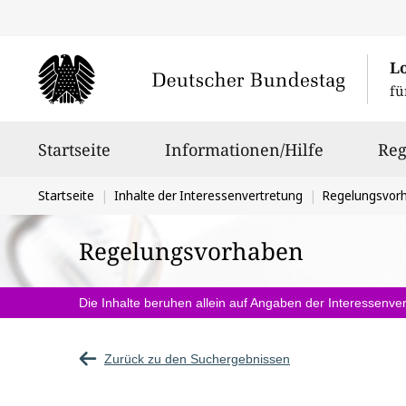
L
fü
Hauptnavigation
Startseite
Informationen/Hilfe
Reg
Sie
Startseite
Inhalte der Interessenvertretung
Regelungsvor
befinden
Regelungsvorhaben
sich
hier:
Die Inhalte beruhen allein auf Angaben der Interessenver
Zurück zu den Suchergebnissen