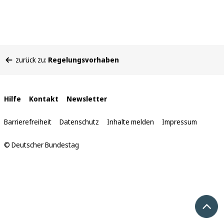
Sie
zurück zu:
Regelungsvorhaben
befinden
sich
hier:
Interne
Hilfe
Kontakt
Newsletter
Links
Barrierefreiheit
Datenschutz
Inhalte melden
Impressum
© Deutscher Bundestag
Nach